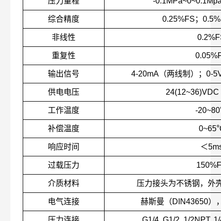
压力量程
-0.1MPa~0~0.1Mp
综合精度
0.25%FS；0.5
非线性
0.2%F
重复性
0.05%
输出信号
4-20mA（两线制）；0-5
供电电压
24(12~36)VD
工作温度
-20~8
补偿温度
0~65
响应时间
＜5m
过载压力
150%
介质材料
压力接头为不锈钢，外
电气连接
赫斯曼（DIN43650）
压力连接
G1/4, G1/2, 1/2NPT, 