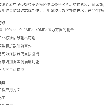
被测介质中坚硬微粒不会损坏隔离齐平膜片。结构紧凑、耐腐蚀
采用进口扩散硅芯体制作，利用调校和数字补偿技术，产品性能
特点
0~0~100kpa, 0~1MPa~40MPa压力范围的测量
工业标准信号输出可选
膜型和扩散硅前置式
方式为连接器或直接引线
要求增加调零调满度功能
压力接口可选择
领域
工程应用方面
化工