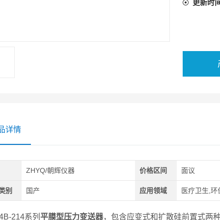
更新时
品详情
ZHYQ/朝辉仪器
价格区间
面议
类别
国产
应用领域
医疗卫生,环
4B-214系列
平膜型压力变送器
，包含应变式和扩散硅前置式两