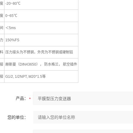
度
-20~80℃
度
0~65℃
间
＜5ms
力
150%FS
料
压力接头为不锈钢，外壳为不锈钢或硬制铝
接
赫斯曼（DIN43650）， 防水格兰， 航空插件
接
G1/2, 1/2NPT, M20*1.5等
产品：
您的单位：