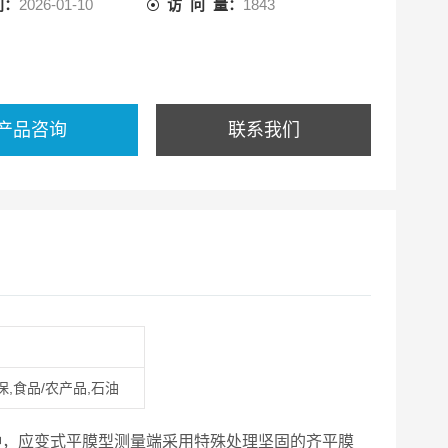
间：
2026-01-10
访 问 量：
1843
产品咨询
联系我们
保,食品/农产品,石油
种，应变式平膜型测量端采用特殊处理坚固的齐平膜