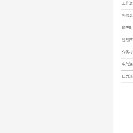
工作温
补偿温
响应时
过载压
介质材
电气连
压力连