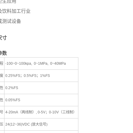
卫生应用
及饮料加工行业
或测试设备
尺寸
参数
程
-100~0~100kpa, 0~1MPa, 0~40MPa
度
0.25%FS；0.5%FS；1%FS
 性
0.2%FS
 性
0.05%FS
号
4-20mA（两线制）, 0-5V；0-10V（三线制）
压
24(12~36)VDC (放大信号)