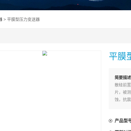
器
> 平膜型压力变送器
平膜
简要描
散硅前置
片，被测
蚀，抗震
口扩散硅
出稳定。
产品型