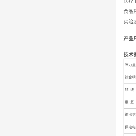
医疗
食品
实验
产品
技术
压力量
综合精
非 线
重 复
输出信
供电电