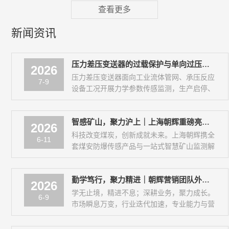
变送器，实则管控着整条产线的生产命脉。
查看更多
但...
新闻资讯
压力差压变送器的过载保护与单向过压损坏预防
2026
压力差压变送器面向工业流体管网、承压反应
7-9
设备工况开展力学参数传感监测，生产启停、
阀门瞬时启闭、管路水锤冲击、工况误操作会
诱发瞬时脉冲式过载压力、单向极值过压载
智感矿山，聚力沪上｜上海朝辉重磅亮相 2026 上海世界煤炭工业博览会，现场高光记录
荷...
2026
科技改变煤炭，创新成就未来。上海朝辉携全
6-11
套煤安防爆传感产品与一站式智慧矿山监测解
决方案，登陆上海世界煤炭工业博览会E7馆
E730特装展位，以硬核国产化传感技术，...
勤学笃行，聚力精进｜朝辉营销团队外出专项培训圆满落幕
2026
学无止境，精进不息；深耕业务，聚力成长。
6-9
市场瞬息万变，行业迭代加速，专业能力与营
销思维，是营销团队立足市场、破局突围的核
心底气。为进一步夯实团队专业素养、更新