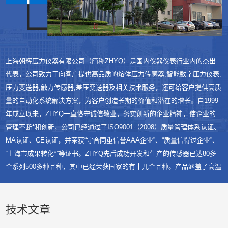
上海朝辉压力仪器有限公司（简称ZHYQ）是国内仪器仪表行业内的杰出
代表，公司致力于向客户提供高品质的熔体压力传感器,智能数字压力仪表,
压力变送器,触力传感器,差压变送器及相关技术服务，还可给客户提供高质
量的自动化系统解决方案，为客户创造长期的价值和潜在的增长。自1999
年成立以来，ZHYQ一直恪守诚信敬业，务实创新的企业精神，使企业的
管理不断*和创新，公司已经通过了ISO9001（2008）质量管理体系认证、
MA认证、CE认证，并荣获“守合同重信誉AAA企业”、“质量信得过企业”、
“上海市成果转化*”等证书。ZHYQ先后成功开发和生产的传感器已达80多
个系列500多种品种，其中已经荣获国家的有十几个品种。产品涵盖了高温
熔体压力传感器/变送器、熔体压力表、隔膜压力表、工业用压力传感器/变
送器、工程设备用压力变送器、位移传感器、温度传感器、张力传感器、
压力爆破阀、智能数字仪表、称重系统及各类传感器芯体等产品。多年
技术文章
来，ZHYQ在于*企业的合作中，引进吸收，创新提高，使企业始终保持与