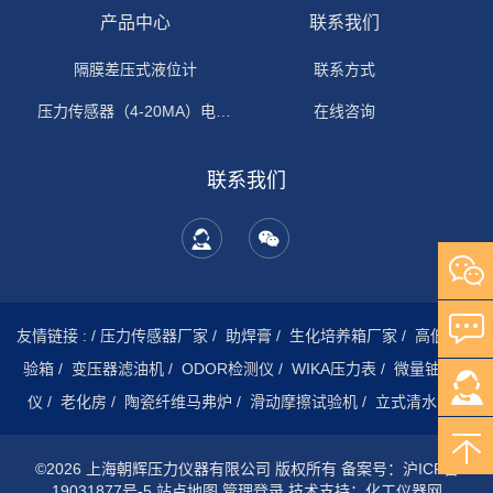
产品中心
联系我们
隔膜差压式液位计
联系方式
压力传感器（4-20MA）电流输出
在线咨询
联系我们
友情链接 :
/
压力传感器厂家
/
助焊膏
/
生化培养箱厂家
/
高低温试
验箱
/
变压器滤油机
/
ODOR检测仪
/
WIKA压力表
/
微量铀分析
仪
/
老化房
/
陶瓷纤维马弗炉
/
滑动摩擦试验机
/
立式清水泵
/
©2026 上海朝辉压力仪器有限公司 版权所有
备案号：沪ICP备
19031877号-5
站点地图
管理登录
技术支持：
化工仪器网