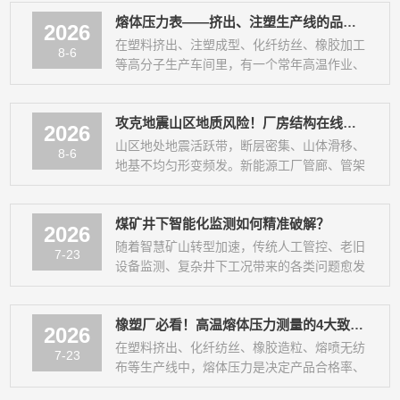
同步，同时与国内高校、研究院紧密...
熔体压力表——挤出、注塑生产线的品质命脉！
2026
在塑料挤出、注塑成型、化纤纺丝、橡胶加工
8-6
等高分子生产车间里，有一个常年高温作业、
默默坚守的“核心哨兵”。它没有大型设备的醒
目外观，却掌控着整条生产线的品质稳定、...
攻克地震山区地质风险！厂房结构在线安全监测解决方案应用
2026
山区地处地震活跃带，断层密集、山体滑移、
8-6
地基不均匀形变频发。新能源工厂管廊、管架
依山铺设，基础落差大、岩土稳定性弱，极易
出现支架沉降、倾斜、管线应力撕裂等重大
煤矿井下智能化监测如何精准破解？
安...
2026
随着智慧矿山转型加速，传统人工管控、老旧
7-23
设备监测、复杂井下工况带来的各类问题愈发
凸显。多数煤矿在设备监测、环境管控、人员
管理、系统运维四大场景中，长期存在隐蔽
橡塑厂必看！高温熔体压力测量的4大致命痛点，90%工厂都在踩坑
性...
2026
在塑料挤出、化纤纺丝、橡胶造粒、熔喷无纺
7-23
布等生产线中，熔体压力是决定产品合格率、
生产稳定性的核心工艺参数。看似小小的压力