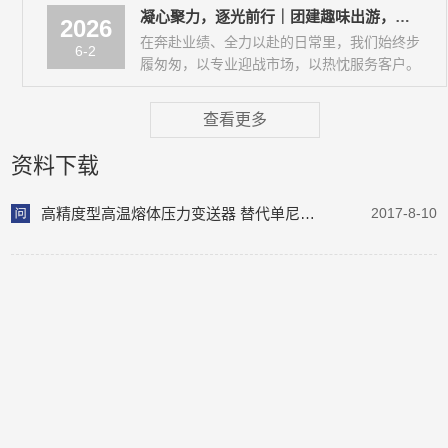
凝心聚力，逐光前行｜团建趣味出游，不负时光不负韶华
营...
2026
在奔赴业绩、全力以赴的日常里，我们始终步
6-2
履匆匆，以专业迎战市场，以热忱服务客户。
近日，销售部全体家人暂别忙碌工位，奔赴山
野与美好，开启了一场轻松治愈、活力满满
查看更多
的...
资料下载
高精度型高温熔体压力变送器 替代单尼斯科Dynisco
2017-8-10