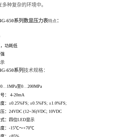
在多种复杂的环境中。
24G-650系列数显压力表
：
特点
动
高，功耗低
性强
显示
4G-650系列
技术规格：
…1MPa至0…200MPa
： 4-20mA
±0.25%FS; ±0.5%FS; ±1.0%FS;
：24VDC (12~36)VDC; 10VDC
式：四位LED显示
度：-15℃～+70℃
度：<85%