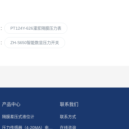
篇：
PT124Y-626灌浆隔膜压力表
篇：
ZH-S650智能数显压力开关
产品中心
联系我们
隔膜差压式液位计
联系方式
压力传感器（4-20MA）电流输出
在线咨询