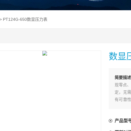
> PT124G-650数显压力表
数显
简要描
现零点、
定，无需
有可靠性
转换算法
术，使数
产品型
境中。