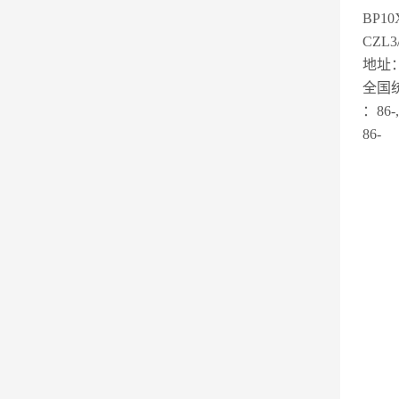
BP1
CZL
地址
：8
86