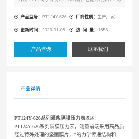
同时更确保了产品的稳定性及测量准确度，其性价比
更
产品型号：
PT124Y-626
厂商性质：
生产厂家
高，使用寿命更长。活动螺纹使压力表现场安装方式
更新时间：
2026-01-08
访 问 量：
1856
更灵活，现已广泛用于桥梁、隧道、市政建设等方面
的
泥浆压力监测。
产品咨询
联系我们
产品详情
PT124Y-626系列灌浆隔膜压力表
概述：
PT124Y-626系列隔膜压力表，测量前端采用高品质
经过特殊处理的坚固膜片，*的力学传递结构和