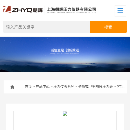
首页
>
产品中心
>
压力仪表系列
>
卡箍式卫生隔膜压力表
> PT124Y-626灌浆隔膜压力表