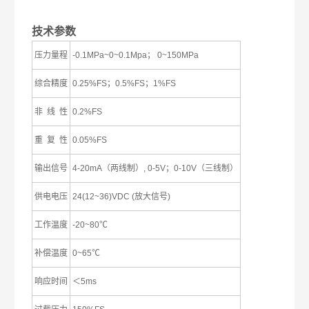
技术参数
压力量程
-0.1MPa~0~0.1Mpa； 0~150MPa
综合精度
0.25%FS；0.5%FS；1%FS
非 线 性
0.2%FS
重 复 性
0.05%FS
输出信号
4-20mA（两线制）, 0-5V；0-10V（三线制）
供电电压
24(12~36)VDC (放大信号)
工作温度
-20~80℃
补偿温度
0~65℃
响应时间
＜5ms