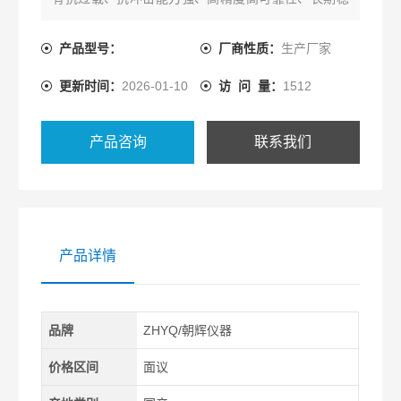
定性高、温度范围宽、耐腐蚀等特点。使用于液压，
军工、科研、航天、石油、化工、电力、海洋等领
产品型号：
厂商性质：
生产厂家
域。
更新时间：
2026-01-10
访 问 量：
1512
产品咨询
联系我们
产品详情
品牌
ZHYQ/朝辉仪器
价格区间
面议