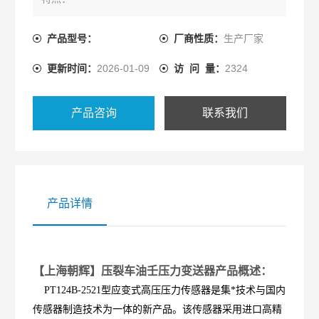
高响应，高精度
产品型号：
厂商性质：
生产厂家
更新时间：
2026-01-09
访 问 量：
2324
结构坚固
耐腐蚀，抗震动
产品咨询
联系我们
高性价比
产品详情
【上海朝辉】压裂车油壬压力变送器产品概述：
PT124B-2521型应变式高压压力传感器是集*技术与国内
传感器制造技术为一体的新产品。该传感器采用进口高精