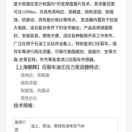
度大阻值应变计和国内*的变厚度膜片技术，其测量范围
可达120Mpa，并具有高响应、高精度、结构坚固、耐腐
蚀、抗振动、高性能价格比等特点。
变送器内置抗干扰放
大电路，适合复杂条件下的信号输出；产品采用球面密
封，安装容易，使用方便，适应各种勘探开采工作条件。
广泛应用于石油工业钻井设备上，特别是进口压裂车，固
井车等进行高压测量，
可替代美国威创、道威尔、史蒂文
森
-
史蒂瓦特，毕杰等各类进口压裂车传感器。
【上海朝辉】压裂车油壬压力变送器特点：
高响应，高精度
结构坚固
耐腐蚀，抗震动
高性价比
技术规格：
被测介
湿土、原油、腐蚀性液体及气体
质