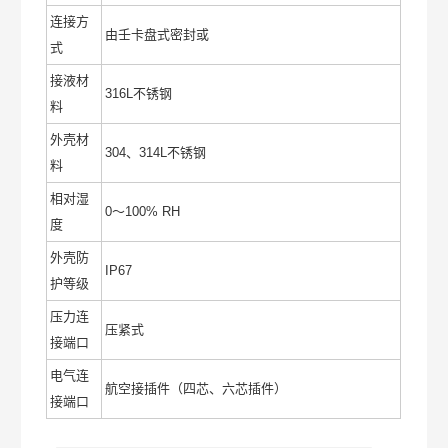
连接方
由壬卡盘式密封或
式
接液材
316L不锈钢
料
外壳材
304、314L不锈钢
料
相对湿
0～100% RH
度
外壳防
IP67
护等级
压力连
压紧式
接端口
电气连
航空接插件（四芯、六芯插件）
接端口