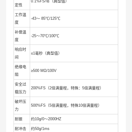
0.1%FS/年（典型值）
定性
工作温
-43～ 85℃/125℃
度
补偿温
-25～70℃/100℃
度
响应时
≤1毫秒（典型值）
间
绝缘电
≥500 MΩ/100V
阻
安全过
200%FS（2倍满量程，特殊：5倍满量程）
载压力
破坏压
500%FS（5倍满量程，特殊10倍满量程）
力
耐振
约10g/0～2000HZ
耐冲击
约50g/1ms