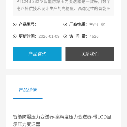
PT124B-282型智能防爆压力变送器是一款采用数字
电路补偿技术设计生产的高精度、高稳定性的智能压
力测量仪表，选用防爆外壳，带LCD显示。专门应用
于两线制4～20 mA 加载HART协议输出场合。石油、
产品型号：
厂商性质：
生产厂家
化工、冶金、船舶、电力、水文等工业过程现场压力
更新时间：
2026-01-09
访 问 量：
4526
测量和控制。
产品咨询
联系我们
产品详情
智能防爆压力变送器-高精度压力变送器-带LCD显
示压力变送器