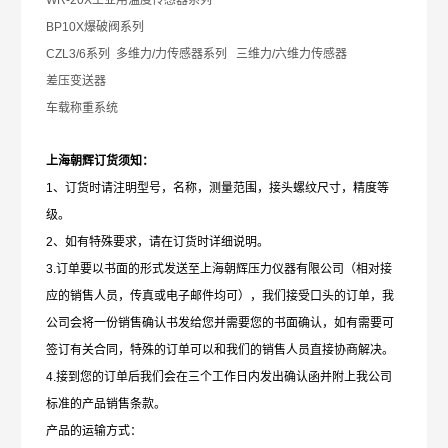
WR-20X
工业用温度传感器系列
BP10X
爆破阀系列
CZL3/6
系列 多维力/力传感器系列 三维力/六维力传感器
差压变送器
车载称重系统
上海朝辉订货须知：
1
、订货时请注明型号，名称，测量范围，接头螺纹尺寸，精度等
级。
2、如有特殊要求，请在订货时详细说明。
3.订单要以书面的形式发送至上海朝辉压力仪器有限公司（相对接
应的销售人员，传真或电子邮件均可），我们接受口头的订单，我
公司会将一份销售确认书发给您并需要您的书面确认，如有需要可
签订有关合同，特殊的订单可以和我们的销售人员直接协商解决。
4.接到您的订单后我们会在三个工作日内发出确认函并附上我公司
标准的产品销售条款。
产品的运输方式：