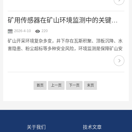
方案的企业，上海朝辉将携旗下专为橡塑行业打造的高温熔
体压力测...
矿用传感器在矿山环境监测中的关键应用
2026-4-10
220
矿山开采环境复杂多变，井下存在瓦斯积聚、顶板沉降、水
害隐患、粉尘超标等多种安全风险，环境监测是保障矿山安
全生产、防范安全事故的核心手段。矿用传感器作为矿山环
境监测系统的核心组成部分，能够实时捕捉井下各类环境参
数，将监测数据精准传输至控制中心...
首页
上一页
下一页
末页
关于我们
技术文章