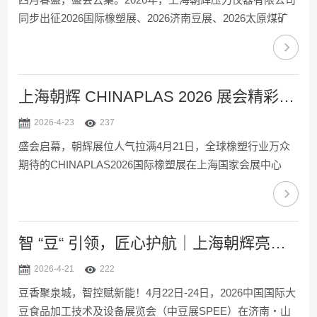
同步出征2026国际橡塑展、2026济南豆展、2026太原煤矿
展三大行业盛会，横跨橡塑、豆制品、煤炭三大核心领域，
以硬核测控技术、全场景解决方案与专业服务实力，链接产
业上下游，收获满满...
上海朝辉 CHINAPLAS 2026 展会精彩记录！
2026-4-23
237
盛会启幕，朝辉展位人气拉满4月21日，全球橡塑行业万众
期待的CHINAPLAS2026国际橡塑展在上海国家会展中心
（虹桥）盛大开幕。作为工业测控领域的企业，上海朝辉携
全系橡塑测控精品亮相7.1馆G42展位，以专业的产品、热情
的服务，展位迎来...
智 “豆“ 引领，匠心护航｜上海朝辉亮相 2026 中豆展 SPEE！
2026-4-21
222
豆香聚泉城，智控赋新能！4月22日-24日，2026中国国际大
豆食品加工技术及设备展览会（中豆展SPEE）在济南・山