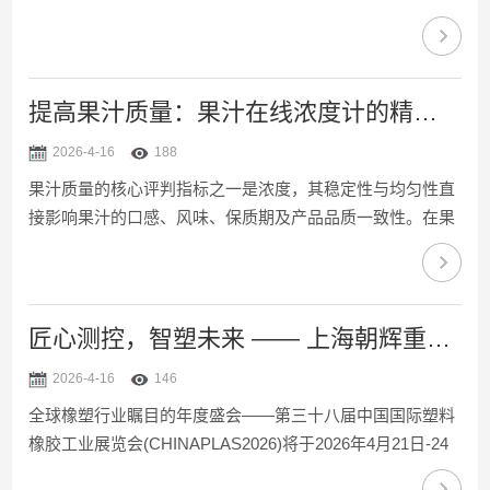
东国际会展中心盛大启幕。深耕工业测控领域27载的上海朝
辉，携专为豆制品、植物蛋白行业定制的卫生级智能测控解
决方案重磅亮相，以...
提高果汁质量：果汁在线浓度计的精准测量技术
2026-4-16
188
果汁质量的核心评判指标之一是浓度，其稳定性与均匀性直
接影响果汁的口感、风味、保质期及产品品质一致性。在果
汁生产过程中，浓度波动过大易导致产品口感不均、分层沉
淀，甚至影响后续杀菌、灌装等工序的效果。果汁在线浓度
计凭借实时、精准的测量优势，贯穿...
匠心测控，智塑未来 —— 上海朝辉重磅亮相 CHINAPLAS 2026 国际橡塑展
2026-4-16
146
全球橡塑行业瞩目的年度盛会——第三十八届中国国际塑料
橡胶工业展览会(CHINAPLAS2026)将于2026年4月21日-24
日在上海国家会展中心(虹桥)盛大启幕。作为工业测控解决