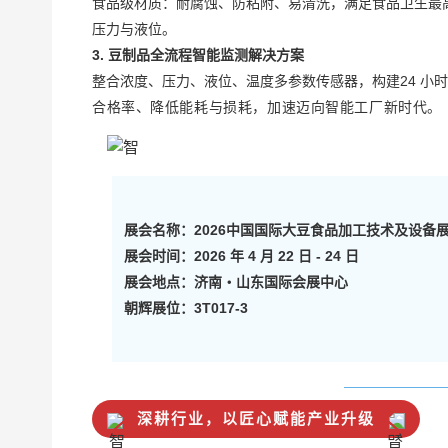
食品级材质：耐腐蚀、防粘附、易清洗，满足食品卫生最
压力与液位。
3. 豆制品全流程智能监测解决方案
整合浓度、压力、液位、温度多参数传感器，构建24 小时在
合格率、降低能耗与损耗，加速迈向智能工厂新时代。
展会名称：2026中国国际大豆食品加工技术及设备展
展会时间：2026 年 4 月 22 日 - 24 日
展会地点：济南・山东国际会展中心
朝辉
展位：3T017-3
深耕行业，以匠心赋能产业升级