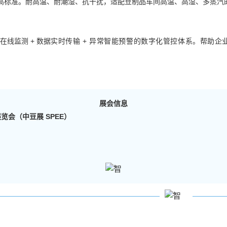
高标准。耐高温、耐潮湿、抗干扰，适配豆制品车间高温、高湿、多蒸汽的
线监测 + 数据
实时传输 + 异常智能预警的数字化管控体系。帮助
展会信息
览会（中豆展 SPEE）