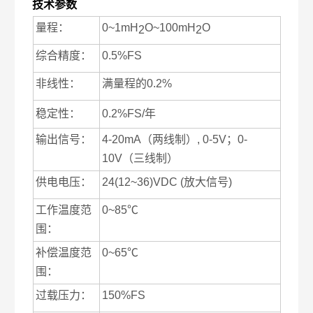
技术参数
量程：
0~1mH
O~100mH
O
2
2
综合精度：
0.5%FS
非线性：
满量程的
0.2%
稳定性：
0.2%FS/
年
输出信号：
4-20mA
（两线制）
, 0-5V
；
0-
10V
（三线制）
供电电压：
24(12~36)VDC (
放大信号
)
工作温度范
0~85
℃
围：
补偿温度范
0~65
℃
围：
过载压力：
150%FS