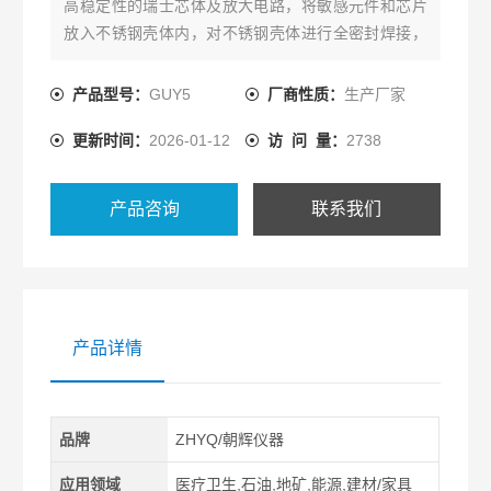
高稳定性的瑞士芯体及放大电路，将敏感元件和芯片
放入不锈钢壳体内，对不锈钢壳体进行全密封焊接，
配通气导管的防水电缆，使传感器背压腔与大气联
通，测量液位不受气压影响，从而制成工业标准的4-
产品型号：
GUY5
厂商性质：
生产厂家
20mA或0-5V信号输出的产品GUY系列朝辉矿用本安
更新时间：
2026-01-12
访 问 量：
2738
防爆投入式液位变送器
产品咨询
联系我们
产品详情
品牌
ZHYQ/朝辉仪器
应用领域
医疗卫生,石油,地矿,能源,建材/家具