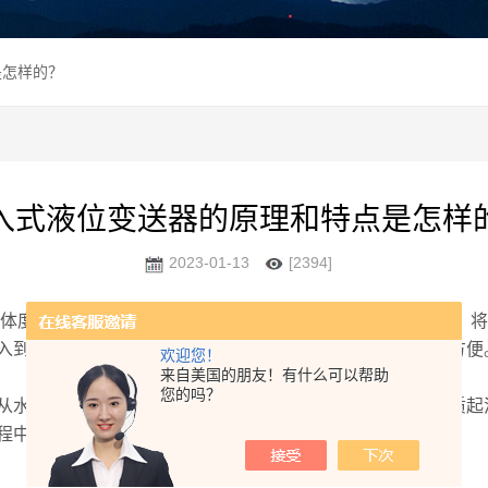
是怎样的？
入式液位变送器的原理和特点是怎样
2023-01-13
[2394]
体度成正比的原理，采用扩散硅或陶瓷敏感元件的压阻效应，将
接投入到液体中，变送器部分可用法兰或支架固定，安装使用为方便
欢迎您！
来自美国的朋友！有什么可以帮助
您的吗？
水、油到粘度较大的糊状都可以进行度测量，不受被测介质起
程中的检测控制。