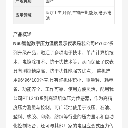
产地类别
国产
医疗卫生,环保,生物产业,能源,电子/电
应用领域
池
产品概述
N60智能数字压力温度显示仪表
是我公司PY602系
列升级产品，融汇了多项电子技术、单片计算机技
术、电擦除技术、抗干扰技术等，从而保证了仪表
具有测控精度高、抗干扰性能强等优点； 整机选
用96*96*100外壳,具有整机体积小、重量轻、耗电
省、功能齐全、工作可靠、使用方便灵活，配用我
公司PT124B系列高温熔体压力传感器，作为高精
度压力测量与控制，可广泛地使用于液压、石油、
塑料、橡胶、印染、纺织等行业的压力显示和自动
化控制场合，还可与其他厂家的电阻应变式压力传