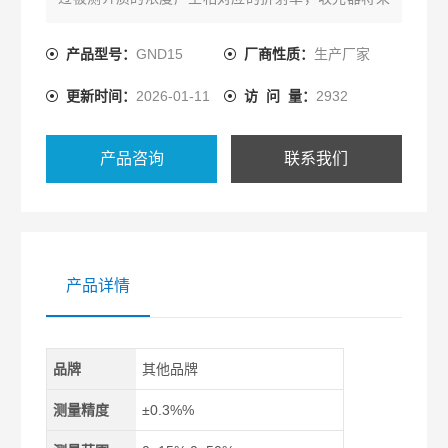
集到的折射光源计算出折射率从而通过数据算法得到
相对应的浓度，由于浓度会受温度的影响，所以采用
产品型号：
GND15
厂商性质：
生产厂家
内部温度校准，使温度漂移影响降低的特点。在线浓
更新时间：
2026-01-11
访 问 量：
2932
度传感器，乳化液浓度在线折光仪
产品咨询
联系我们
产品详情
品牌
其他品牌
测量精度
±0.3%%