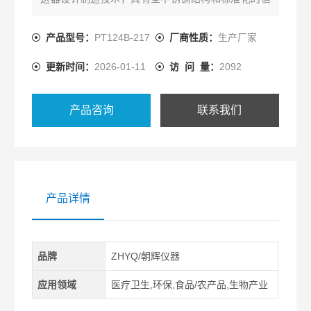
号输出、大量程测量范围的特点，精度高、免调校、
量程覆盖范围宽，适用于各领域需要对流体压力进行
产品型号：
PT124B-217
厂商性质：
生产厂家
精密测量的场所。卫生级压力传感器厂家
更新时间：
2026-01-11
访 问 量：
2092
产品咨询
联系我们
产品详情
品牌
ZHYQ/朝辉仪器
应用领域
医疗卫生,环保,食品/农产品,生物产业