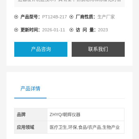
号输出、大量程测量范围的特点，精度高、免调校、
量程覆盖范围宽，适用于各领域需要对流体压力进行
产品型号：
PT124B-217
厂商性质：
生产厂家
精密测量的场所。卫生级压力传感器
更新时间：
2026-01-11
访 问 量：
2023
产品咨询
联系我们
产品详情
品牌
ZHYQ/朝辉仪器
应用领域
医疗卫生,环保,食品/农产品,生物产业