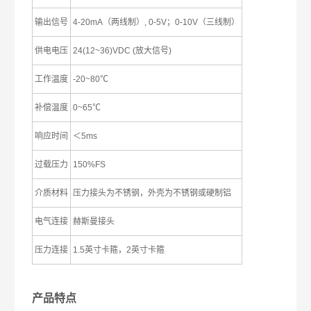
输出信号
4-20mA（两线制）, 0-5V；0-10V（三线制）
供电电压
24(12~36)VDC (放大信号)
工作温度
-20~80℃
补偿温度
0~65℃
响应时间
＜5ms
过载压力
150%FS
介质材料
压力接头为不锈钢，外壳为不锈钢或硬制铝
电气连接
赫斯曼接头
压力连接
1.5英寸卡箍，2英寸卡箍
产品特点