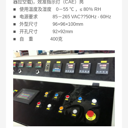
器应空载)，效准指示灯（CAE）亮
■ 使用温度及湿度 0－55 ℃ ，≤ 80％ RH
■ 电源要求 85－265 VAC??50Hz - 60Hz
■ 外型尺寸 96×96×100mm
■ 开孔尺寸 92×92mm
■ 自 重 400克