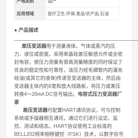
产地类别
国产
应用领域
医疗卫生,环保,食品/农产品,石油
● 产品描述
____________________________________________
差压变送器
用于测量液体、气体或蒸汽的压
力、液位或密度。采用单晶硅差压敏感元件或全密
封电容，使压力测量有很高测量精度的同时保证了
优良的稳定性和可靠性，该压力经毛细管内的灌充
硅油(或其它的液体)传递至变送器的主体，然后由
变送器主体内的δ室和放大线路板，将压力或差压
转换4～20mA DC信号输出。
电容式压力变送器厂
家
差压变送器
可配置HART通讯协议，可与控制
系统或手操器相互通讯，通过它们进行设定、监
控、测试和组态。HART协议使用工业标准的
BELL202频率相移键控（FSK）技术，以数字信号