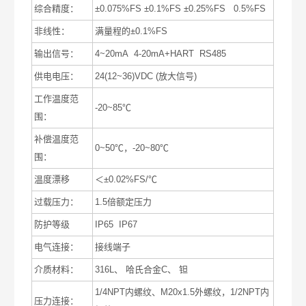
综合精度：
±0.075%FS ±0.1%FS ±0.25%FS 0.5%FS
非线性：
满量程的±0.1%FS
输出信号：
4~20mA 4-20mA+HART RS485
供电电压：
24(12~36)VDC (放大信号)
工作温度范
-20~85℃
围：
补偿温度范
0~50℃，-20~80℃
围：
温度漂移
＜±0.02%FS/℃
过载压力：
1.5倍额定压力
防护等级
IP65 IP67
电气连接：
接线端子
介质材料：
316L、 哈氏合金C、 钽
1/4NPT内螺纹、M20x1.5外螺纹，1/2NPT内
压力连接：