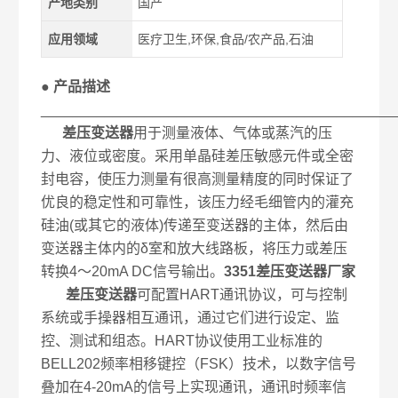
产地类别
国产
应用领域
医疗卫生,环保,食品/农产品,石油
● 产品描述
____________________________________________
差压变送器
用于测量液体、气体或蒸汽的压
力、液位或密度。采用单晶硅差压敏感元件或全密
封电容，使压力测量有很高测量精度的同时保证了
优良的稳定性和可靠性，该压力经毛细管内的灌充
硅油(或其它的液体)传递至变送器的主体，然后由
变送器主体内的δ室和放大线路板，将压力或差压
转换4～20mA DC信号输出。
3351差压变送器厂家
差压变送器
可配置HART通讯协议，可与控制
系统或手操器相互通讯，通过它们进行设定、监
控、测试和组态。HART协议使用工业标准的
BELL202频率相移键控（FSK）技术，以数字信号
叠加在4-20mA的信号上实现通讯，通讯时频率信