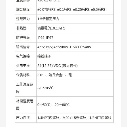
温度漂移
<
±
0.02%FS/
℃
综合精度
±
0.075%FS; ±0.1%FS; ±0.25%FS; ±0.5%FS
过载压力
1.5
倍额定压力
非线性
满量程的
±
0.1%FS
防护等级
IP65; IP67
输出信号
4
～
20mA; 4
～
20mA+HART RS485
电气连接
接线端子
供电电压
24(12-36) VDC (
放大信号
)
介质材料
316L
、哈氏合金
C
、钽
工作温度范
-20
～
85
℃
围
补偿温度范
0
～
50
℃；
-20
～
80
℃
围
压力连接
1/4NPT
内螺纹；
M20x1.5
外螺纹；
1/2NPT
内螺纹