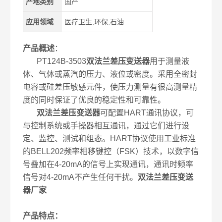
产地类别
国产
应用领域
医疗卫生,环保,石油
产品概述
：
PT124B-3503
双法兰差压变送器
用于测量液
体、气体或蒸汽的压力、液位或密度。采用全密封
电容或硅差压敏感元件，使压力测量有很高测量精
度的同时保证了优良的稳定性和可靠性。
双法兰差压变送器
可配置HART通讯协议，可
与控制系统或手操器相互通讯，通过它们进行设
定、监控、测试和组态。HART协议使用工业标准
的BELL202频率相移键控（FSK）技术，以数字信
号叠加在4-20mA的信号上实现通讯，通讯时频率
信号对4-20mA不产生任何干扰。
双法兰差压变送
器厂家
产品特点：