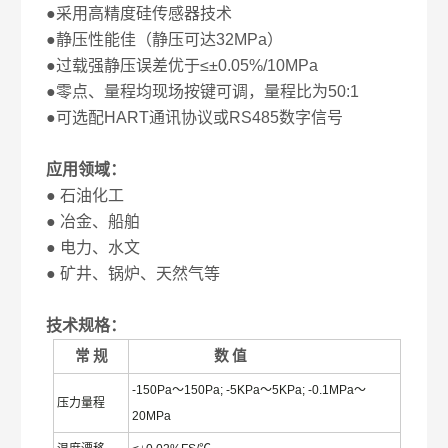
●采用高精度硅传感器技术
●静压性能佳（静压可达32MPa）
●过载强静压误差优于≤±0.05%/10MPa
●零点、量程均现场按键可调，量程比为50:1
●可选配HART通讯协议或RS485数字信号
应用领域：
● 石油化工
● 冶金、船舶
● 电力、水文
● 矿井、锅炉、天然气等
技术规格：
常
规
数
值
-150Pa
～
150Pa; -5KPa
～
5KPa; -0.1MPa
～
压力量程
20MPa