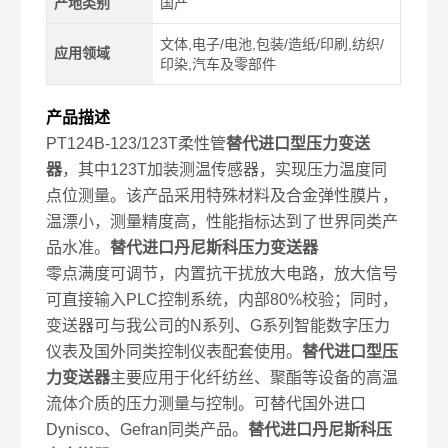
产地类别
国产
文体,电子/电池,包装/造纸/印刷,纺织/
应用领域
印染,汽车及零部件
产品描述
PT124B-123/123T柔性管
替代进口型压力变送
器
，其中123T加装测温传感器，实现压力温度同
点位测量。该产品采用特殊材料及合金弹性膜片，
温漂小，测量精度高，性能指标达到了世界同类产
品水准。
替代进口丹尼斯科
压力变送器
零点满度可调节，内置抗干扰放大电路，放大信号
可直接输入PLC控制系统，内部80%校验；同时，
变送器可与我公司的N系列、G系列智能数字压力
仪表及国外同类控制仪表配套使用。
替代进口型压
力变送器
主要应用于化纤纺丝、聚酯等设备的高温
流体介质的压力测量与控制。可替代国外进口
Dynisco、Gefran同类产品。
替代进口丹尼斯科压