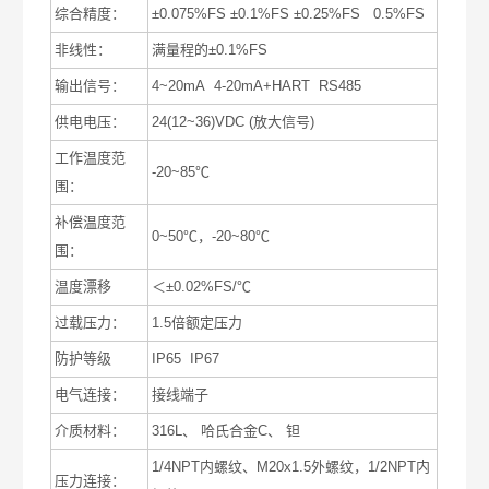
综合精度：
±0.075%FS ±0.1%FS ±0.25%FS 0.5%FS
非线性：
满量程的±0.1%FS
输出信号：
4~20mA 4-20mA+HART RS485
供电电压：
24(12~36)VDC (放大信号)
工作温度范
-20~85℃
围：
补偿温度范
0~50℃，-20~80℃
围：
温度漂移
＜±0.02%FS/℃
过载压力：
1.5倍额定压力
防护等级
IP65 IP67
电气连接：
接线端子
介质材料：
316L、 哈氏合金C、 钽
1/4NPT内螺纹、M20x1.5外螺纹，1/2NPT内
压力连接：