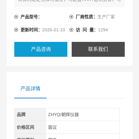
与控制系统或手操器相互通讯，通过它们进行设定，
监控，测试和组态。
产品型号：
厂商性质：
生产厂家
更新时间：
2026-01-10
访 问 量：
1294
产品咨询
联系我们
产品详情
品牌
ZHYQ/朝辉仪器
价格区间
面议