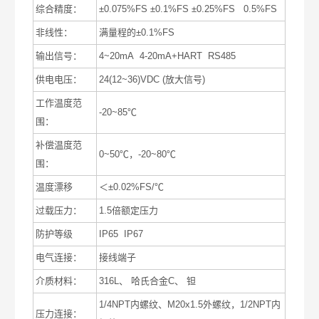
综合精度：
±0.075%FS ±0.1%FS ±0.25%FS 0.5%FS
非线性：
满量程的±0.1%FS
输出信号：
4~20mA 4-20mA+HART RS485
供电电压：
24(12~36)VDC (放大信号)
工作温度范
-20~85℃
围：
补偿温度范
0~50℃，-20~80℃
围：
温度漂移
＜±0.02%FS/℃
过载压力：
1.5倍额定压力
防护等级
IP65 IP67
电气连接：
接线端子
介质材料：
316L、 哈氏合金C、 钽
1/4NPT内螺纹、M20x1.5外螺纹，1/2NPT内
压力连接：