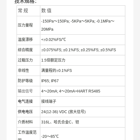
技术规格：
常
规
数
值
-150Pa
～
150Pa; -5KPa
～
5KPa; -0.1MPa
～
压力量程
20MPa
温度漂移
<
±
0.02%FS/
℃
综合精度
±
0.075%FS; ±0.1%FS; ±0.25%FS; ±0.5%FS
过载压力
1.5
倍额定压力
非线性
满量程的
±
0.1%FS
防护等级
IP65; IP67
输出信号
4
～
20mA; 4
～
20mA+HART RS485
电气连接
接线端子
供电电压
24(12-36) VDC (
放大信号
)
介质材料
316L
、哈氏合金
C
、钽
工作温度范
-20
～
85
℃