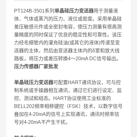
PT124B-3501系列
单晶硅压力变送器
用于测量液
体、气体或蒸汽的压力、液位或密度。采用单晶硅
差压敏感元件或全密封电容，使压力测量有很高测
量精度的同时保证了优良的稳定性和可靠性。该压
力经毛细管内的灌充硅油(或其它的液体)传递至变
送器的主体，然后由变送器主体内的δ室和放大线
路板，将压力或差压转换4～20mA DC信号输出。
压力传感器厂家批发
单晶硅压力变送器
可配置HART通讯协议，可与控
制系统或手操器相互通讯，通过它们进行设定、监
控、测试和组态。HART协议使用工业标准的
BELL202频率相移键控（FSK）技术，以数字信号
叠加在4-20mA的信号上实现通讯，通讯时频率信
号对4-20mA不产生干扰。