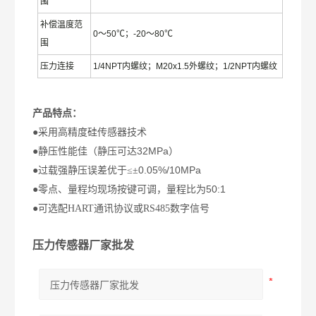
围
补偿温度范
0
～
50
℃；
-20
～
80
℃
围
压力连接
1/4NPT
内螺纹；
M20x1.5
外螺纹；
1/2NPT
内螺纹
：
产品特点
●采用高精度硅传感器技术
32MPa
●静压性能佳（静压可达
）
0.05%/10MPa
●过载强静压误差优于≤±
50:1
●零点、量程均现场按键可调，量程比为
●可选配
HART
通讯协议或
RS485
数字信号
压力传感器厂家批发