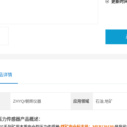
更新时
品详情
ZHYQ/朝辉仪器
应用领域
石油,地矿
压力传感器产品概述：
35
系列矿用本质安全型压力传感器
(煤矿安全标志号：MFB130430)
是我司