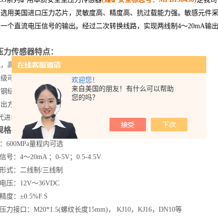
品选用美国进口压力芯片，灵敏度高、精度高、抗过载能力强。敏感元件
生一个直流电压信号的输出。经过二次转换线路，实现两线制
4
～
20mA
输
压力传感器特点：
耗，高稳定
级可高达IP67
欢迎您！
来自美国的朋友！有什么可以帮助
锈钢结构，坚固可靠
您的吗？
输出方式
代进口产品
规格：
：
600MPa
量程内可选
：4～20mA ；0-5V；0.5-4.5V
形式：二线制/三线制
电压：
12V
～
36VDC
精度：±
0.5%F.S
压力接口：
M20*1.5(
螺纹长度
15mm)
，
KJ10
，
KJ16
，
DN10
等