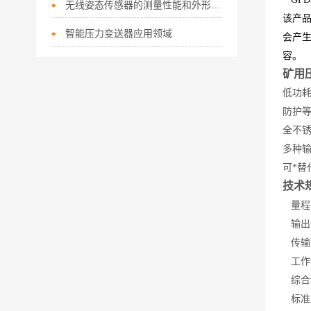
无线姿态传感器的测量性能和外形特点
该产
智能压力变送器应用领域
会产
容。
矿用
低功
防护等
全不
多种
可*替
技术
量程
输出信号
传输
工作
综合
标准