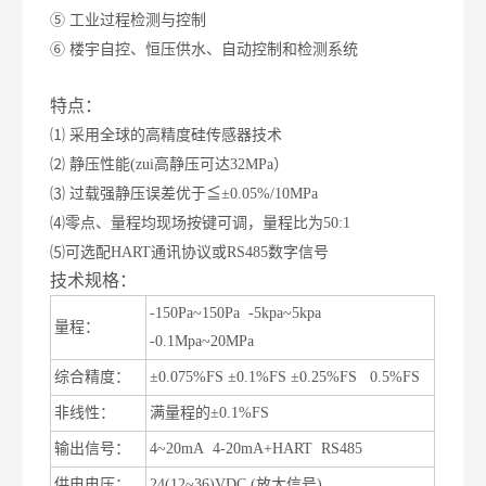
⑤ 工业过程检测与控制
⑥ 楼宇自控、恒压供水、自动控制和检测系统
特点：
⑴ 采用全球的高精度硅传感器技术
⑵ 静压性能(zui高静压可达32MPa）
⑶ 过载强静压误差优于≦±0.05%/10MPa
⑷零点、量程均现场按键可调，量程比为50:1
⑸可选配HART通讯协议或RS485数字信号
技术规格：
-150Pa~150Pa -5kpa~5kpa
量程：
-0.1Mpa~20MPa
综合精度：
±
0.075%FS
±
0.1%FS
±
0.25%FS 0.5%FS
非线性：
满量程的
±
0.1%FS
输出信号：
4~20mA 4-20mA+HART RS485
供电电压：
24(12~36)VDC (
放大信号
)