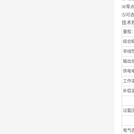
⑷零点
⑸可选
技术
量程
综合
非线
输出
供电
工作
补偿
温度
过载
防护
电气