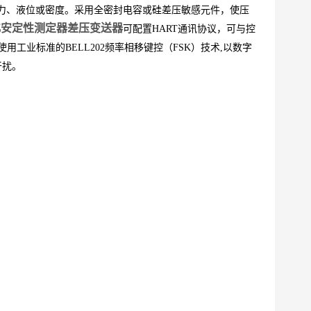
力、液位或密度。采用全密封电容或硅差压敏感元件，使压
化安定性测定器差压变送器
可配置HART通讯协议，可与控
工业标准的BELL202频率相移键控（FSK）技术,以数字
干扰。