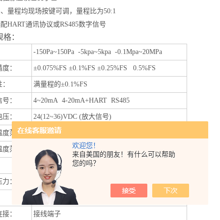
、量程均现场按键可调，量程比为50:1
配HART通讯协议或RS485数字信号
规格：
：
-150Pa~150Pa -5kpa~5kpa -0.1Mpa~20MPa
精度：
±
0.075%FS
±
0.1%FS
±
0.25%FS 0.5%FS
性：
满量程的
±
0.1%FS
信号：
4~20mA 4-20mA+HART RS485
电压：
24(12~36)VDC (
放大信号
)
温度范围：
-20~85℃
欢迎您！
温度范围：
0~50℃
，
-20~80℃
来自美国的朋友！有什么可以帮助
您的吗？
漂移
＜±
0.02%FS/℃
压力：
1.5
倍额定压力
等级
IP65 IP67
连接：
接线端子