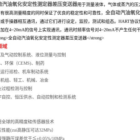
动汽油氧化安定性测定器
差压变送器
用于测量液体
，气体或蒸汽的压
全自动汽油氧
量有很高测量精度的同时保证了优良的稳定性和可靠性，
或手操器相互通讯，通过它们进行设定，监控，测试和组态。HART协议使用
加在4~20mA的信号上实现通讯，通讯时频率信号对4~20mA不产生任何
领域
压及气动控制系统、液位测量与控制
、环保（CEMS)、制药
站运行巡检、机车制动系统
电机组、轻工、机械、冶金
业过程检测与控制
宇自控、恒压供水、自动控制和检测系统
：
用全球的高精度硅传感器技术
压性能(zui高静压可达32MPa）
载强静压误差优于≦±0.05%/10MPa