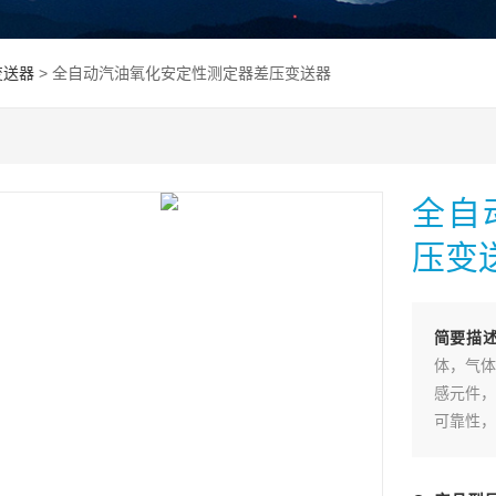
变送器
> 全自动汽油氧化安定性测定器差压变送器
全自
压变
简要描
体，气体
感元件，
可靠性，
系统或手