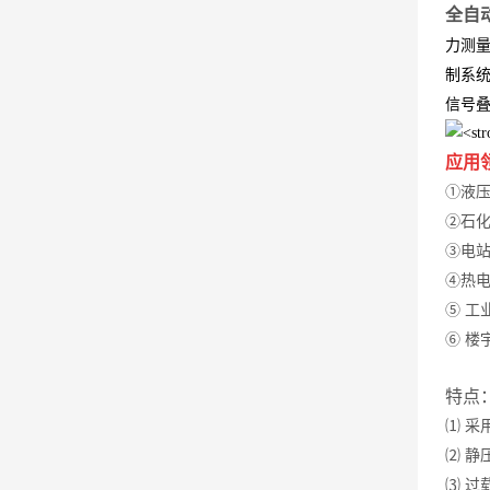
全自
力测
制系统
信号叠
应用
①液
②石化
③电
④热
⑤ 工
⑥ 楼
特点
⑴ 采
⑵ 静
⑶ 过