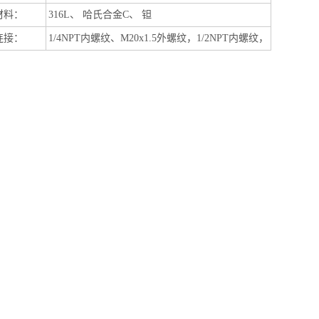
材料：
316L
、 哈氏合金
C
、 钽
连接：
1/4NPT
内螺纹、
M20x1.5
外螺纹，
1/2NPT
内螺纹，