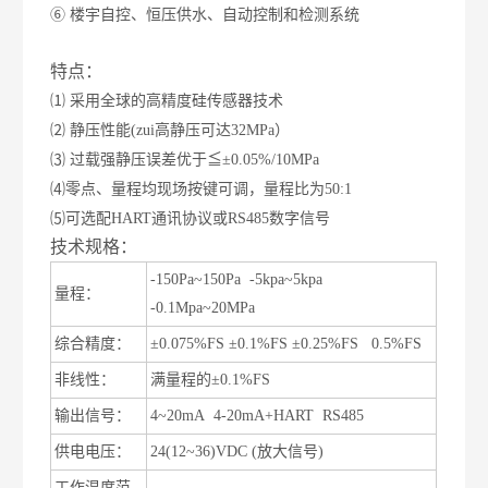
⑥ 楼宇自控、恒压供水、自动控制和检测系统
特点：
⑴ 采用全球的高精度硅传感器技术
⑵ 静压性能(zui高静压可达32MPa）
⑶ 过载强静压误差优于≦±0.05%/10MPa
⑷零点、量程均现场按键可调，量程比为50:1
⑸可选配HART通讯协议或RS485数字信号
技术规格：
-150Pa~150Pa -5kpa~5kpa
量程：
-0.1Mpa~20MPa
综合精度：
±
0.075%FS
±
0.1%FS
±
0.25%FS 0.5%FS
非线性：
满量程的
±
0.1%FS
输出信号：
4~20mA 4-20mA+HART RS485
供电电压：
24(12~36)VDC (
放大信号
)
工作温度范