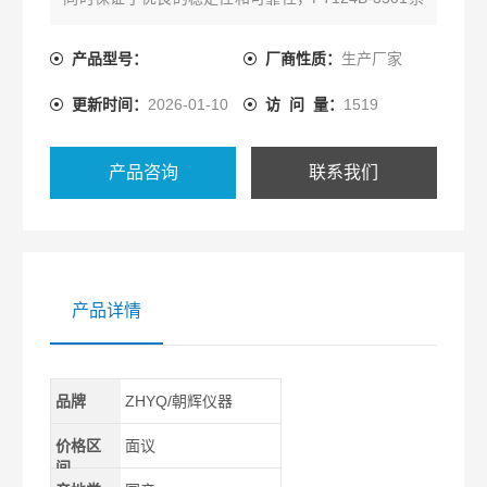
列产品可配置HART通讯协议，可与控制系统或手操
器相互通讯，通过它们进行设定，监控，测试和组
产品型号：
厂商性质：
生产厂家
态。
更新时间：
2026-01-10
访 问 量：
1519
产品咨询
联系我们
产品详情
品牌
ZHYQ/朝辉仪器
价格区
面议
间