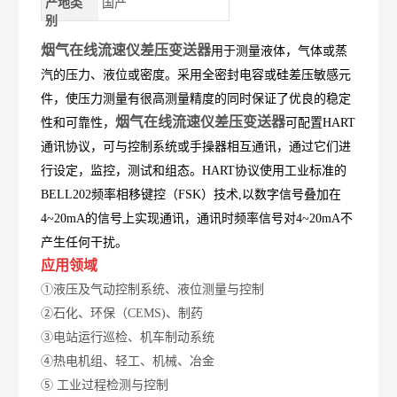
产地类
国产
别
烟气在线流速仪差压变送器
用于测量液体
，气体或蒸
汽的压力、液位或密度。采用全密封电容或硅差压敏感元
件，使压力测量有很高测量精度的同时保证了优良的稳定
烟气在线流速仪差压变送器
性和可靠性，
可配置HART
通讯协议，可与控制系统或手操器相互通讯，通过它们进
行设定，监控，测试和组态。HART协议使用工业标准的
BELL202频率相移键控（FSK）技术,以数字信号叠加在
4~20mA的信号上实现通讯，通讯时频率信号对4~20mA不
产生任何干扰。
应用领域
①液压及气动控制系统、液位测量与控制
②石化、环保（CEMS)、制药
③电站运行巡检、机车制动系统
④热电机组、轻工、机械、冶金
⑤ 工业过程检测与控制