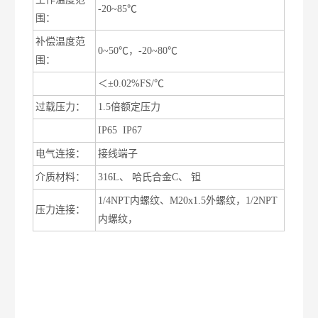
-20~85℃
围：
补偿温度范
0~50℃
，
-20~80℃
围：
温度漂移
＜±
0.02%FS/℃
过载压力：
1.5
倍额定压力
防护等级
IP65 IP67
电气连接：
接线端子
介质材料：
316L
、 哈氏合金
C
、 钽
1/4NPT
内螺纹、
M20x1.5
外螺纹，
1/2NPT
压力连接：
内螺纹，