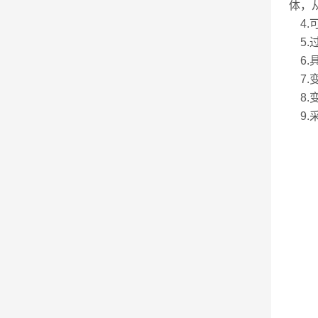
体，
4.
5.
6.
7.
8.
9.