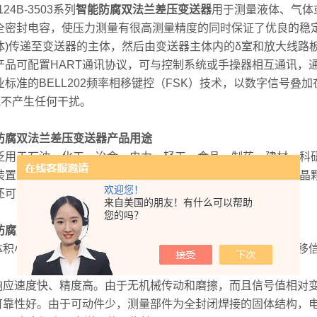
24B-3503系列
智能防腐
双法兰差压变送器
用于测量液体、气体
全密封电容，使压力测量有很高测量精度的同时保证了优良的稳
体)传递至变送器的主体，然后由变送器主体内的δ室和放大线路板，
品可配置HART通讯协议，可与控制系统或手操器相互通讯，通
业标准的BELL202频率相移键控（FSK）技术，以数字信号叠加
mA不产生任何干扰。
防腐
双法兰差压变送器
产品用途
用于石油、化工、冶金、电力、轻工、食品、制药、建材、科
装置可检测液体、汽体和蒸汽，以及粘性、沉淀性或易产生结晶
欢迎您！
还可以检测开口容器或受压容器内液体的液位。
来自美国的朋友！有什么可以帮助
您的吗？
防腐
双法兰差压变送器
产品特点
体积小、重量轻。因为它零部件少，结构简单，而且差压、位移
响应速度快、精度高。由于无机械传动和磨擦，而且信号值相对
可靠性好。由于可动件少，测量部件为全封闭焊接的固体结构，