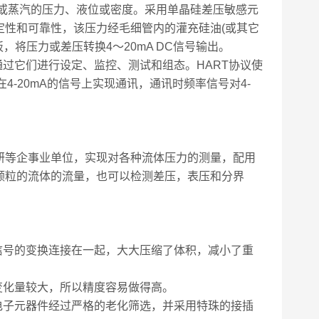
或蒸汽的压力、液位或密度。采用单晶硅差压敏感元
定性和可靠性，该压力经毛细管内的灌充硅油(或其它
将压力或差压转换4～20mA DC信号输出。
过它们进行设定、监控、测试和组态。HART协议使
在4-20mA的信号上实现通讯，通讯时频率信号对4-
研等企事业单位，实现对各种流体压力的测量，配用
颗粒的流体的流量，也可以检测差压，表压和分界
信号的变换连接在一起，大大压缩了体积，减小了重
变化量较大，所以精度容易做得高。
电子元器件经过严格的老化筛选，并采用特珠的接插