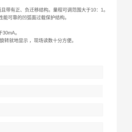
且带有正、负迁移结构。量程可调范围大于10：1。
、性能可靠的凹弧面过载保护结构。
30mA。
0°旋转就地显示 ，现场读数十分方便。