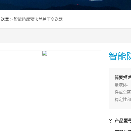
变送器
> 智能防腐双法兰差压变送器
智能
简要描
量液体、
件或全密
稳定性和
传递至变
将压力或
产品型