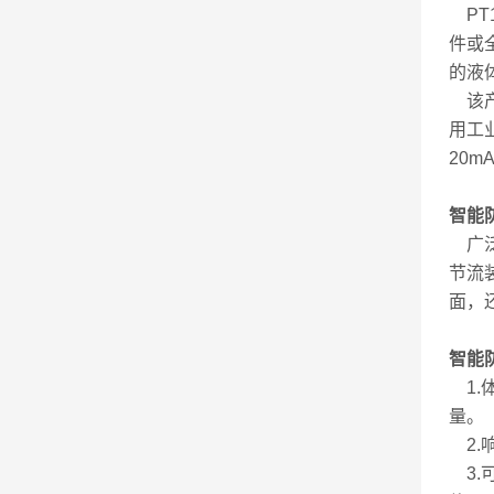
PT1
件或
的液
该产
用工
20
智能
广泛
节流
面，
智能
1.
量。
2.
3.