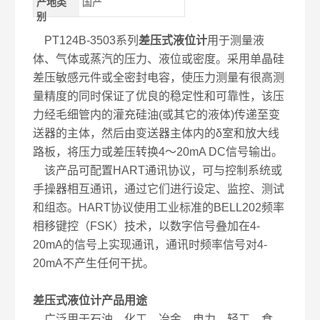
产地类
国产
别
PT124B-3503系列
差压式液位计
用于测量液
体、气体或蒸汽的压力、液位或密度。采用单晶硅
差压敏感元件或全密封电容，使压力测量有很高测
量精度的同时保证了优良的稳定性和可靠性，该压
力经毛细管内的灌充硅油(或其它的液体)传递至变
送器的主体，然后由变送器主体内的δ室和放大线
路板，将压力或差压转换4～20mA DC信号输出。
该产品可配置HART通讯协议，可与控制系统或
手操器相互通讯，通过它们进行设定、监控、测试
和组态。HART协议使用工业标准的BELL202频率
相移键控（FSK）技术，以数字信号叠加在4-
20mA的信号上实现通讯，通讯时频率信号对4-
20mA不产生任何干扰。
差压式液位计
产品用途
广泛用于石油、化工、冶金、电力、轻工、食