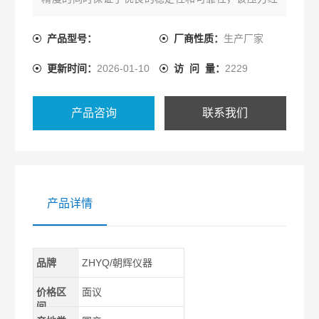
毛细管内的灌充硅油（或其它的液体）传递至变送器
的主体，然后由变送器主体内的δ室和放大线路板，将
产品型号：
厂商性质：
生产厂家
压力或差压转换4～20mA DC信号输出。
更新时间：
2026-01-10
访 问 量：
2229
产品咨询
联系我们
产品详情
品牌
ZHYQ/朝辉仪器
价格区
面议
间