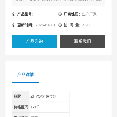
压式原理设计而成的一款具有多种无线传输方式的液
位测量仪器，包括GPRS/LoRa/NB-IoT/ZigBee多种传
产品型号：
厂商性质：
生产厂家
输方式可选。
更新时间：
2026-01-10
访 问 量：
4511
产品咨询
联系我们
产品详情
品牌
ZHYQ/朝辉仪器
价格区间
1-3千