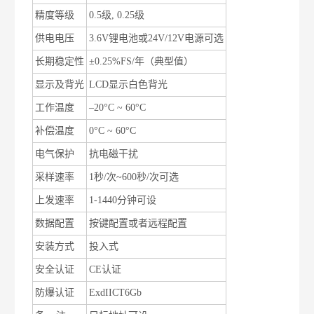
精度等级
0.5
级
, 0.25
级
供电电压
3.6V
锂电池或
24V/12V
电源可选
长期稳定性
±0.25%FS/
年（典型值）
显示及背光
LCD
显示白色背光
工作温度
–20°C ~ 60°C
补偿温度
0°C ~ 60°C
电气保护
抗电磁干扰
采样速率
1
秒
/
次
~600
秒
/
次可选
上发速率
1-1440
分钟可设
数据配置
按键配置或者远程配置
安装方式
投入式
安全认证
CE
认证
防爆认证
ExdIICT6Gb