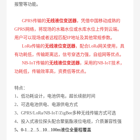
报警等功能。
GPRS
传输的
无线液位变送器
，凭借中国移动成熟的
GPRS
网络，将现场的水箱水位或水库水位上传到云端。
用户可以现场或者远程匹配
IP地址及其他常规参数。
LoRa传输的
无线液位变送器
，配合
LoRa网关使用，具
有功耗低，传输距离远，信号穿透力强，自组网等优点。
NB-IoT传输的
无线液位变送器
，采用的
NB-IoT技术，
功耗低，传输效率高，资费低等优点。
特点：
1、低功耗设计，电池供电，超长续航时间
2、可选电池供电、电源供电方式
3、GPRS/LoRa/NB-IoT/ZigBee多种无线传输方式可选
4、投入式液位探头配合聚氨酯液位电缆，介质兼容性强
5、0-1...2...5...10...100m液位全量程覆盖