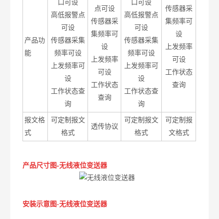
口可设
口可设
点可设
传感器采
高低报警点
高低报警点
传感器采
集频率可
可设
可设
集频率可
设
产品功
传感器采集
传感器采集
设
上发频率
能
频率可设
频率可设
上发频率
可设
上发频率可
上发频率可
可设
工作状态
设
设
工作状态
查询
工作状态查
工作状态查
查询
询
询
报文格
可定制报文
可定制报文
可定制报
透传协议
式
格式
格式
文格式
产品尺寸图
-
无线液位变送器
安装示意图-
无线液位变送器