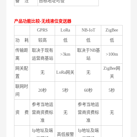
备
注
目标地址可设
产品功能比较
-
无线液位变送器
GPRS
LoRa
NB-IoT
ZigBee
功 耗
较高
低
低
低
传输距
取决于现有
取决于NB基
>3km
>100m
离
运营商基站
站
网关配
ZigBee网
无
LoRa网关
无
置
关
联网时
20秒
5秒
60秒
5秒
间
参考当地运
参考当地运
资 费
营商资费标
无
营商资费标
无
准
准
Ip地址及端
Ip地址及端
高低报警