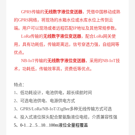
GPRS
传输的
无线数字液位变送器
，凭借中国移动成熟
的
GPRS
网络，将现场的水箱水位或水库水位上传到云
端。用户可以现场或者远程匹配
IP地址及其他常规参数。
LoRa传输的
无线数字液位变送器
，配合
LoRa网关使
用，具有功耗低，传输距离远，信号穿透力强，自组网等
优点。
NB-IoT传输的
无线数字液位变送器
，采用的
NB-IoT技
术，功耗低，传输效率高，资费低等优点。
特点：
1、低功耗设计，电池供电，超长续航时间
2、可选电池供电、电源供电方式
3、GPRS/LoRa/NB-IoT/ZigBee多种无线传输方式可选
4、投入式液位探头配合聚氨酯液位电缆，介质兼容性强
5、0-1...2...5...10...100m液位全量程覆盖