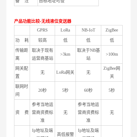
备
注
目标地址可设
产品功能比较
-
无线液位变送器
GPRS
LoRa
NB-IoT
ZigBee
功 耗
较高
低
低
低
传输距
取决于现有
取决于NB基
>3km
>100m
离
运营商基站
站
网关配
ZigBee网
无
LoRa网关
无
置
关
联网时
20秒
5秒
60秒
5秒
间
参考当地运
参考当地运
资 费
营商资费标
无
营商资费标
无
准
准
Ip地址及端
Ip地址及端
高低报警