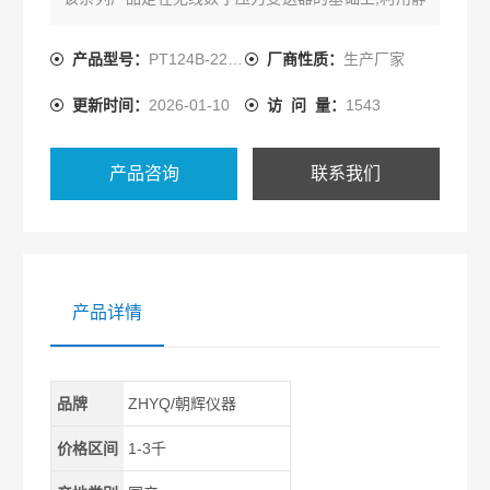
压式原理设计而成的一款具有多种无线传输方式的液
位测量仪器，包括GPRS/LoRa/NB-IoT/ZigBee多种传
产品型号：
PT124B-221W
厂商性质：
生产厂家
输方式可选。
更新时间：
2026-01-10
访 问 量：
1543
产品咨询
联系我们
产品详情
品牌
ZHYQ/朝辉仪器
价格区间
1-3千