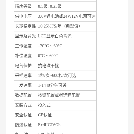
精度等级
0.5
级
, 0.25
级
供电电压
3.6V
锂电池或
24V/12V
电源可选
长期稳定性
±0.25%FS/
年（典型值）
显示及背光
LCD
显示白色背光
工作温度
–20°C ~ 60°C
补偿温度
0°C ~ 60°C
电气保护
抗电磁干扰
采样速率
1
秒
/
次
~600
秒
/
次可选
上发速率
1-1440
分钟可设
数据配置
按键配置或者远程配置
安装方式
投入式
安全认证
CE
认证
防爆认证
ExdIICT6Gb