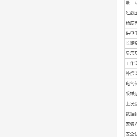
量
过载
精度
供电
长期
显示
工作
补偿
电气
采样
上发
数据
安装
安全