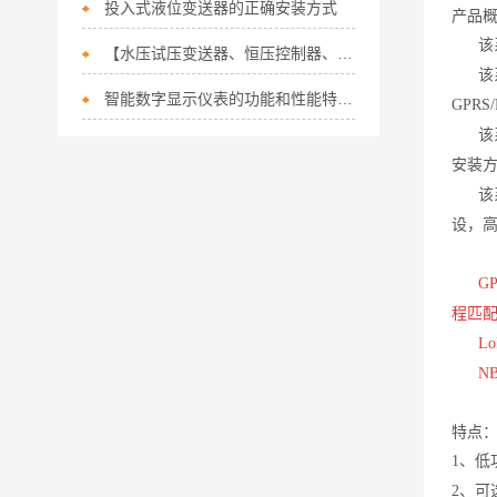
投入式液位变送器的正确安装方式
产品
该
【水压试压变送器、恒压控制器、压阻式压力变送器】应用广泛
该系
智能数字显示仪表的功能和性能特点都有哪些
GPRS
该系
安装
该系
设，
G
程匹
Lo
NB-
特点
1、低
2、可