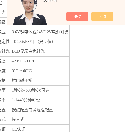
您的吗？
程
0-1...2...5...10...100m
液位
压力
200%
等级
0.5
级
, 0.25
级
电压
3.6V
锂电池或
24V/12V
电源可选
稳定性
±0.25%FS/
年（典型值）
及背光
LCD
显示白色背光
温度
–20°C ~ 60°C
温度
0°C ~ 60°C
保护
抗电磁干扰
速率
1
秒
/
次
~600
秒
/
次可选
速率
1-1440
分钟可设
配置
按键配置或者远程配置
方式
投入式
认证
CE
认证