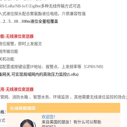
RS/LoRa/NB-IoT/ZigBee多种无线传输方式可选
投入式液位探头配合聚氨酯液位电缆，介质兼容性强
...2...5...10...100m液位全量程覆盖
能-无线液位变送器
液位报警，即时上发报文
线传输功能
关机功能
程配置或按键设置IP
地址、报警点、上发频率等（
GPRS/NB）
备网关,
可实现局域网内的高效压力监控(LoRa)
用-
无线液位变送器
管网、消防水箱 、
智慧水务、
环境监测 、其他需要无线液位监控的场合
规格：
欢迎您！
方式
GPRS, LoRa, NB-IoT, ZigBee
来自美国的朋友！有什么可以帮助