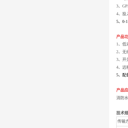
3、GP
4、
5、0-1
产品功
1、低
2、无
3、开
4、远
5、配
产品应
消防水
技术
传输