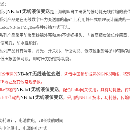
概述：
NB-IoT
无线液位变送
系列
是上海朝辉自主研发的低功耗无线传输的液
列产品是在无线数字压力变送器的基础上
,
利用静压式原理设计而成的
/LoRa/NB-IoT/ZigBee多种传输方式可选。
列产品采用防爆型铸铝外壳和
304
不锈钢接头，内置高精度液位传感器
方便可靠，防水性能好。
列产品具有清零、背光、开关机、单位切换、低液位报警等多种辅助功
高低压报警值可设，即时压力报警等功能。
NB-IoT
无线液位变送
PRS
传输的
，凭借中国移动成熟的
GPRS
网络，将
配
IP地址及其他常规参数。
NB-IoT
无线液位变送
Ra传输的
，配合
LoRa网关使用，具有功耗低，
NB-IoT
无线液位变送
IoT传输的
，采用的
NB-IoT技术，功耗低，传
：
功耗设计，电池供电，超长续航时间
选电池供电、电源供电方式