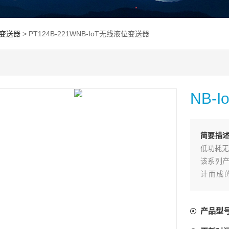
变送器
> PT124B-221WNB-IoT无线液位变送器
NB-
简要描
低功耗无
该系列产
计而成
GPRS/
产品型