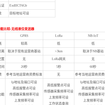
认证
ExdIICT6Gb
注
目标地址可设
功能比较
-
无线液位变送器
GPRS
LoRa
NB-IoT
耗
较高
低
低
距离
取决于现有运营商基站
>3km
取决于NB基站
配置
无
LoRa网关
无
时间
20秒
5秒
60秒
费
参考当地运营商资费标准
无
参考当地运营商资费
Ip地址及端口可设
Ip地址及端口可
高低报警点可设
高低报警点可设
高低报警点可设
传感器采集频率可设
功能
传感器采集频率可设
传感器采集频率可
上发频率可设
上发频率可设
上发频率可设
工作状态查询