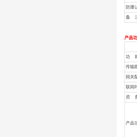
防爆
备
产品
功 
传输
网关
联网
资 
产品