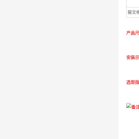
报文
产品
安装示
选型指
备