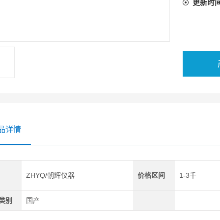
更新时
品详情
ZHYQ/朝辉仪器
价格区间
1-3千
类别
国产