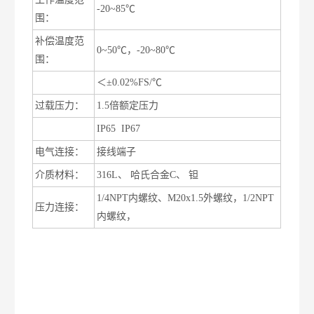
-20~85℃
围：
补偿温度范
0~50℃
，
-20~80℃
围：
温度漂移
＜±
0.02%FS/℃
过载压力：
1.5
倍额定压力
防护等级
IP65 IP67
电气连接：
接线端子
介质材料：
316L
、 哈氏合金
C
、 钽
1/4NPT
内螺纹、
M20x1.5
外螺纹，
1/2NPT
压力连接：
内螺纹，