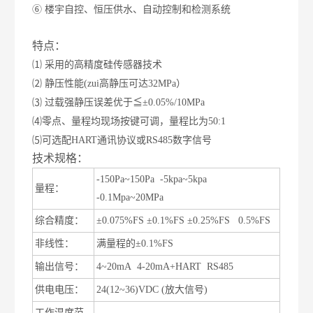
⑥ 楼宇自控、恒压供水、自动控制和检测系统
特点：
⑴ 采用的高精度硅传感器技术
⑵ 静压性能(zui高静压可达32MPa）
⑶ 过载强静压误差优于≦±0.05%/10MPa
⑷零点、量程均现场按键可调，量程比为50:1
⑸可选配HART通讯协议或RS485数字信号
技术规格：
-150Pa~150Pa -5kpa~5kpa
量程：
-0.1Mpa~20MPa
综合精度：
±
0.075%FS
±
0.1%FS
±
0.25%FS 0.5%FS
非线性：
满量程的
±
0.1%FS
输出信号：
4~20mA 4-20mA+HART RS485
供电电压：
24(12~36)VDC (
放大信号
)
工作温度范