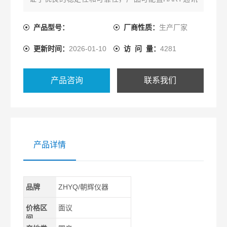
协议，可与控制系统或手操器相互通讯，通过它们进
行设定，监控，测试和组态。
产品型号：
厂商性质：
生产厂家
更新时间：
2026-01-10
访 问 量：
4281
产品咨询
联系我们
产品详情
品牌
ZHYQ/朝辉仪器
价格区
面议
间