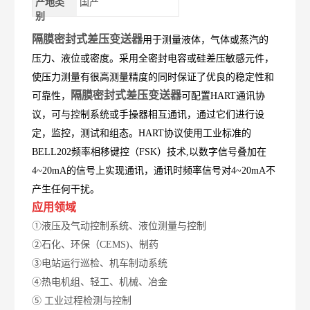
产地类
国产
别
隔膜密封式差压变送器
用于测量液体
，气体或蒸汽的
压力、液位或密度。采用全密封电容或硅差压敏感元件，
使压力测量有很高测量精度的同时保证了优良的稳定性和
隔膜密封式差压变送器
可靠性，
可配置HART通讯协
议，可与控制系统或手操器相互通讯，通过它们进行设
定，监控，测试和组态。HART协议使用工业标准的
BELL202频率相移键控（FSK）技术,以数字信号叠加在
4~20mA的信号上实现通讯，通讯时频率信号对4~20mA不
产生任何干扰。
应用领域
①液压及气动控制系统、液位测量与控制
②石化、环保（CEMS)、制药
③电站运行巡检、机车制动系统
④热电机组、轻工、机械、冶金
⑤ 工业过程检测与控制