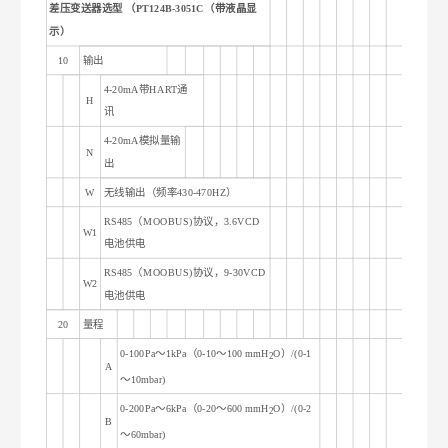
差压变送器选型 （PT124B-3051C（带液晶显
示）
10
输出
4-20mA
带HART通
H
讯
4-20mA
模拟量输
N
出
W
无线输出（频率430-470HZ）
RS485
（MOOBUS)协议，3.6VCD
W1
电池供电
RS485
（MOOBUS)协议，9-30VCD
W2
电池供电
20
量程
0-100Pa
～1kPa（0-
10
～100
mmH
O
）/(0-
1
2
A
～10mbar
)
0-200Pa
～6kPa（0-
20
～600
mmH
O
）/(0-
2
2
B
～60mbar
)