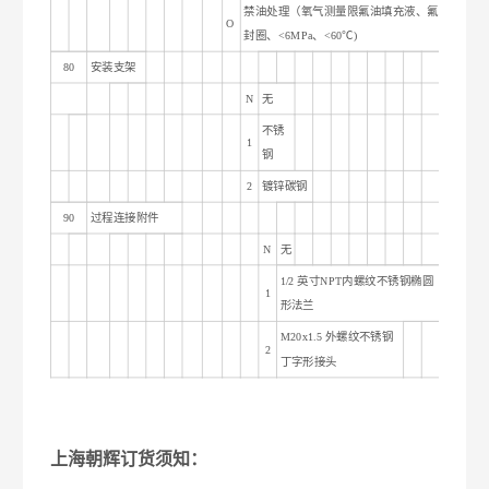
禁油处理（氧气测量限氟油填充液、氟橡胶密
O
封圈、<6MPa、<60℃)
80
安装支架
N
无
不锈
1
钢
2
镀锌碳钢
90
过程连接附件
N
无
1/2
英寸NPT内螺纹不锈钢椭圆
1
形法兰
M20x1.5
外螺纹不锈钢
2
丁字形接头
上海朝辉订货须知：