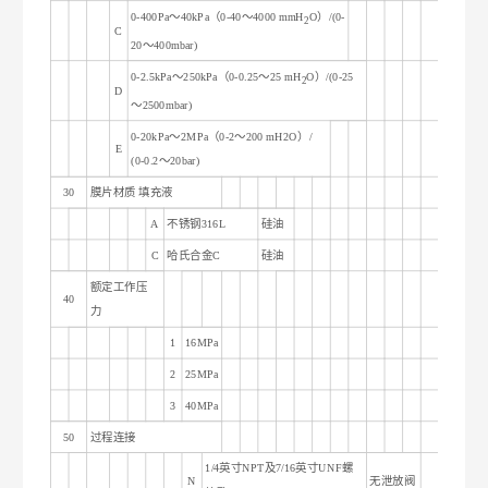
0-400Pa
～40kPa（0-
40
～4000
mmH
O
）/(0-
2
C
20
～400mbar
)
0-2.5kPa
～250kPa（0-0.
25
～25
mH
O
）/(0-
25
2
D
～2500mbar
)
0-20kPa
～2MPa（0-2～200 mH2O）/
E
(0-0.2～20bar)
30
膜片材质 填充液
A
不锈钢316L
硅油
C
哈氏合金C
硅油
额定工作压
40
力
1
16MPa
2
25MPa
3
40MPa
50
过程连接
1/4
英寸NPT及7/16英寸UNF螺
N
无泄放阀