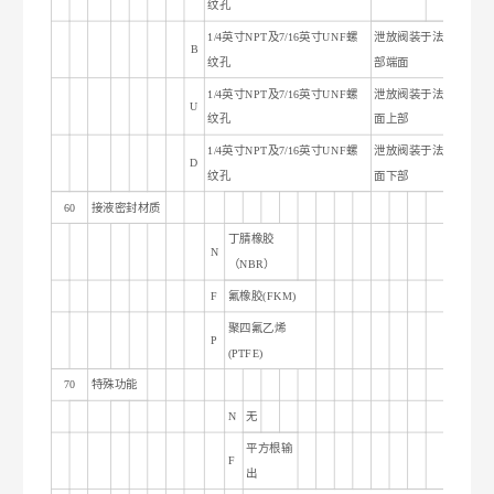
纹孔
1/4
英寸NPT及7/16英寸UNF螺
泄放阀装于法兰后
B
纹孔
部端面
1/4
英寸NPT及7/16英寸UNF螺
泄放阀装于法兰侧
U
纹孔
面上部
1/4
英寸NPT及7/16英寸UNF螺
泄放阀装于法兰侧
D
纹孔
面下部
60
接液密封材质
丁腈橡胶
N
（NBR）
F
氟橡胶(FKM)
聚四氟乙烯
P
(PTFE)
70
特殊功能
N
无
平方根输
F
出