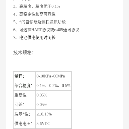
3、
高精度，精度优于
0.1%
4、高稳定性和高可靠性
5、
*的自诊断及远程通讯功能
6、可选择
HART
协议或
rs485
通讯协议
7、电池供电使用时间长
技术规格：
量程：
0-10KPa~60MPa
综合精度：
0.1%
、
0.2%
、
0.5%
重复性
0.05%
回差：
0.05%
端基*性：
≤±
0.15%
供电电压：
3.6VDC