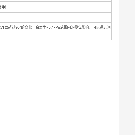
附件）
膜片面超过
90
°的变化，会发生
<0.4kPa
范围内的零位影响，可以通过调