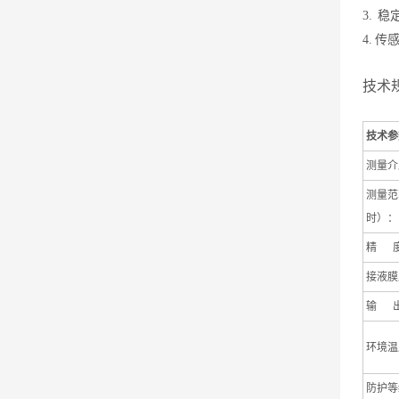
3.
稳定
4.
传
技术
技术参
测量介
测量范
时）：
精 
接液膜
输 
环境温
防护等