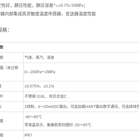
性好，静压性能，静压误差*≤±0.1%/10MPa；
感器内部集成高灵敏度温度传感器，变送器温度性能
规格：
数
质
气体、蒸汽、液体
围（未迁移
0—200Pa
～
2MPa
度
±
0.075%
、±0.1%
片
不锈钢
316L
、哈氏合金
C
出
2
线制，
4
～
20mADC
输出，可选加载
HART
输出数字通讯，可选择线
-40
～
85
℃
度
带液晶显示、氟橡胶密封圈时
-20
～
65
℃
级
IP67