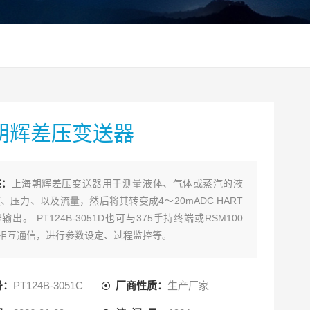
朝辉差压变送器
述：
上海朝辉差压变送器用于测量液体、气体或蒸汽的液
、压力、以及流量，然后将其转变成4～20mADC HART
出。 PT124B-3051D也可与375手持终端或RSM100
m 相互通信，进行参数设定、过程监控等。
号：
PT124B-3051C
厂商性质：
生产厂家