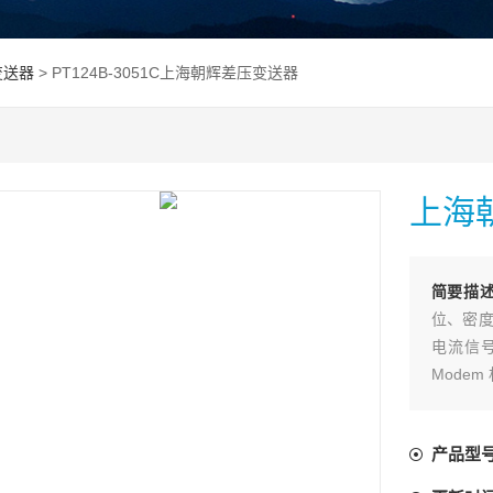
变送器
> PT124B-3051C上海朝辉差压变送器
上海
简要描
位、密度
电流信号输
Mode
产品型