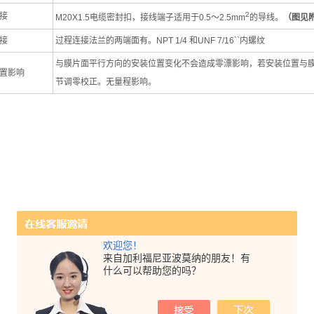
2
接
M20X1.5
电缆密封扣，接线端子适用于
0.5
～
2.5mm
的导线。
（图见
接
过程连接法兰的两端面有。
NPT 1/4
和
UNF 7/16``
内螺纹
与膜片面平行方向的安装位置变化不会造成零漂影响，若安装位置与
置影响
节调零校正。无量程影响。
欢迎您！
来自加利福尼亚波莫纳的朋友！有
什么可以帮助您的吗？