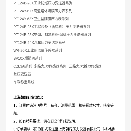
PT124B-28X
工业防爆压力变送器系列
PT124Y-61X
高温熔体隔膜压力表系列
PT124Y-62X
卫生型隔膜压力表系列
PT124B-25X
工程设备（盾构机）压力变送器系列
PT124B-23X
空调、制冷机/压缩机压力变送器系列
PT124B-24X
汽车压力变送器系列
WR-20X
工业用温度传感器系列
BP10X
爆破阀系列
CZL3/6
系列 多维力/力传感器系列 三维力/六维力传感器
差压变送器
车载称重系统
上海朝辉订货须知：
1
、订货时请注明型号，名称，测量范围，接头螺纹尺寸，精度等
级。
2、如有特殊要求，请在订货时详细说明。
3.订单要以书面的形式发送至上海朝辉压力仪器有限公司（相对接