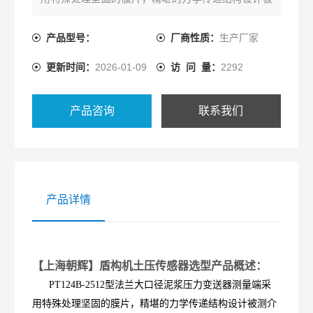
测介质中坚硬砂粒不会损坏隔离平膜片。结构紧凑、
耐腐蚀，抗震动、抗坚硬砂粒冲击、宽范围温度补
产品型号：
厂商性质：
生产厂家
偿。
更新时间：
2026-01-09
访 问 量：
2292
产品咨询
联系我们
产品详情
【上海朝辉】盾构机土压传感器选型产品概述：
PT124B-2512型法兰大口径泥浆压力变送器测量端采
用特殊处理坚固的膜片，精堪的力学传递结构设计被测介