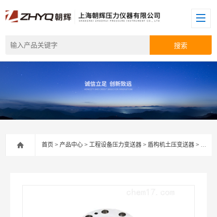
首页
>
产品中心
>
工程设备压力变送器
>
盾构机土压变送器
> 【上海朝辉】盾构机土压传感器选型