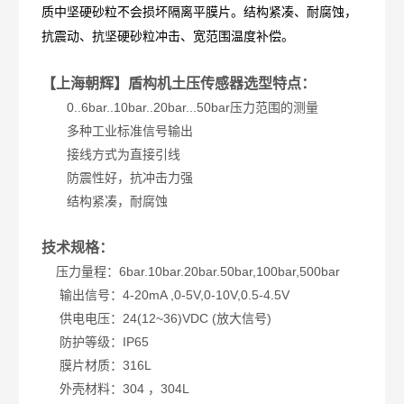
质中坚硬砂粒不会损坏隔离平膜片。结构紧凑、耐腐蚀，
抗震动、抗坚硬砂粒冲击、宽范围温度补偿。
【上海朝辉】盾构机土压传感器选型特点：
0..6bar..10bar..20bar...50bar压力范围的测量
多种工业标准信号输出
接线方式为直接引线
防震性好，抗冲击力强
结构紧凑，耐腐蚀
技术规格：
压力量程：6bar.10bar.20bar.50bar,100bar,500bar
输出信号：4-20mA ,0-5V,0-10V,0.5-4.5V
供电电压：24(12~36)VDC (放大信号)
防护等级：IP65
膜片材质：316L
外壳材料：304 ，304L