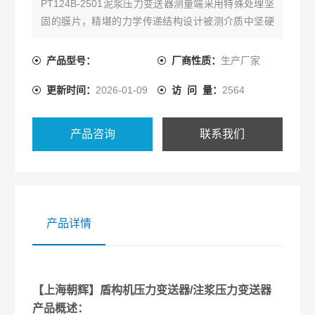
PT124B-2501泥浆压力变送器测量端采用特殊处理坚
固的膜片，精堪的力学传递结构设计被测介质中坚硬
砂粒不会损坏隔离平膜片。结构紧凑、耐腐蚀，抗震
动、抗坚硬砂粒冲击、宽范围温度补偿。
产品型号：
厂商性质：
生产厂家
更新时间：
2026-01-09
访 问 量：
2564
产品咨询
联系我们
产品详情
【上海朝辉】盾构机压力变送器/注浆压力变送器
产品概述：