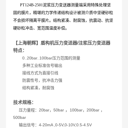
PT124B-2501泥浆压力变送器测量端采用特殊处理坚
固的膜片，精堪的力学传递结构设计被测介质中坚硬砂粒
不会损坏隔离平膜片。结构紧凑、耐腐蚀，抗震动、抗坚
硬砂粒冲击、宽范围温度补偿。
【上海朝辉】盾构机压力变送器/注浆压力变送器
特点：
0..20bar..100bar压力范围的测量
多种工业标准信号输出
接线方式为直接引线
防震性号，抗冲击力强
结构紧凑，耐腐蚀
技术规格：
，
压力量程：20bar，50bar
100bar，200bar ，
500ba
r
输出信号：4-20mA ,0-5V,0-10V,0.5-4.5V