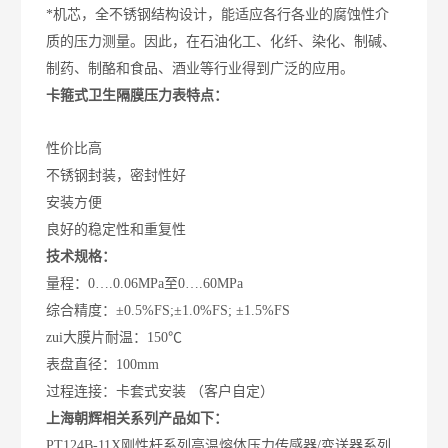
*机芯，全不锈钢结构设计，能适应各行各业的腐蚀性介
质的压力测量。因此，在石油化工、化纤、染化、制碱、
制药、制酪和食品、酒业等行业得到广泛的应用。
卡箍式卫生隔膜压力表特点：
性价比高
不锈钢封装，密封性好
安装方便
良好的稳定性和重复性
技术规格：
量程：0….0.06MPa至0….60MPa
综合精度：±0.5%FS;±1.0%FS; ±1.5%FS
zui大膜片耐温：150℃
表盘直径：100mm
过程连接：卡套式安装 （客户自定）
上海朝辉相关系列产品如下：
PT124B-11X刚性杆系列高温熔体压力传感器/变送器系列