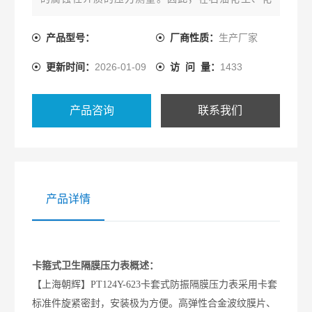
纤、染化、制碱、制药、制酪和食品、酒业等行业得
到广泛的应用。
产品型号：
厂商性质：
生产厂家
更新时间：
2026-01-09
访 问 量：
1433
产品咨询
联系我们
产品详情
卡箍式卫生隔膜压力表概述：
【上海朝辉】PT124Y-623卡套式防振隔膜压力表采用卡套
标准件旋紧密封，安装极为方便。高弹性合金波纹膜片、