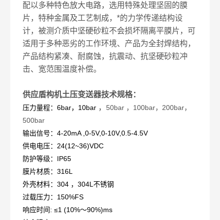
配以多种特色放大电路，选用特殊处理坚固的膜
片，特种金属及工艺制成，*的力学传递结构设
计，被测介质中坚硬砂粒不会损坏隔离平膜片，可
适用于多种恶劣的工作环境、产品为全封焊结构，
产品结构紧凑、耐腐蚀，抗震动、抗坚硬砂粒冲
击、宽范围温度补偿。
供应盾构机土压变送器
技术规格：
，
压力量程：6bar，10bar
50bar ，100bar，200bar，
500bar
输出信号：4-20mA ,0-5V,0-10V,0.5-4.5V
供电电压：24(12~36)VDC
防护等级：IP65
膜片材质：316L
外壳材料：304 ，304L不锈钢
过载压力：150%FS
响应时间: ≤1 (10%～90%)ms