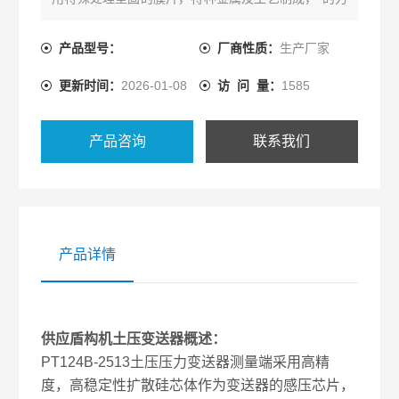
学传递结构设计，被测介质中坚硬砂粒不会损坏隔离
平膜片，可适用于多种恶劣的工作环境、产品为全封
产品型号：
厂商性质：
生产厂家
焊结构，产品结构紧凑、耐腐蚀，抗震动、抗坚硬砂
更新时间：
2026-01-08
访 问 量：
1585
粒冲击、宽范围温度补偿。
产品咨询
联系我们
产品详情
供应盾构机土压变送器
概述：
PT124B-2513土压压力变送器测量端采用高精
度，高稳定性扩散硅芯体作为变送器的感压芯片，