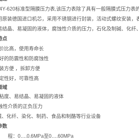
124Y-620标准型隔膜压力表,该压力表除了具有一般隔膜式压
用原装德国进口机芯，采用不锈钢进行封装，活动式螺纹安装，表
易结晶、易凝固的液体，腐蚀性介质的压力，石化及制碱、化纤
特点
性价比高，使用寿命长
良好的防震性和防腐蚀性
安装方便 ，拆卸方便
稳定性好，可靠性高
领域
大粘度、易结晶、易凝固的液体
腐蚀性介质的正负压力
制碱、化纤、染化、制药、食品和制酪等行业设备
参数
 程：0….0.6MPa至0….60MPa