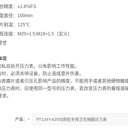
合精度：±1.6%FS
盘直径：100mm
片耐温：125℃
程连接：M20×1.5;M18×1.5（定义）
尺寸
事项
切勿私自拆开压力表，以免影响工作性能。
安装时，必须关停设备，防止造成意外伤害。
压力表膜片或者引压孔影响产品的精度，不能用手或者其他硬物触
更换压力表时，应使用同一型号的压力表，若改变压力表的量程或
要求。
产品：