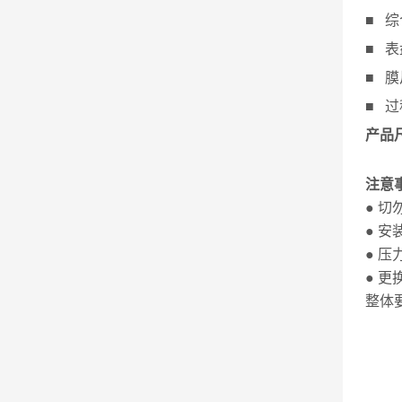
■ 综
■ 表
■ 膜
■ 过
产品
注意
● 
● 
● 
● 
整体