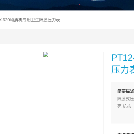
24Y-620均质机专用卫生隔膜压力表
PT1
压力
简要描
隔膜式压
壳,机芯