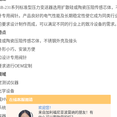
124B-231系列标准型压力变送器选用扩散硅或陶瓷压阻传感芯
计专用阀针。产品良好的电气性能及长期稳定性使它成为同类行业
的要求设计制作而成，可以满足不同的行业上的致冷设备的需求
特点
硅或陶瓷压阻传感芯体，不锈钢外壳及接头
外形小巧，安装方便
口设计专用阀针
要求进行OEM定制
领域
室测试仪器
化学设备
或HVAC系统
欢迎您！
系统过程监控
来自加利福尼亚波莫纳的朋友！有
容器压力监测
什么可以帮助您的吗？