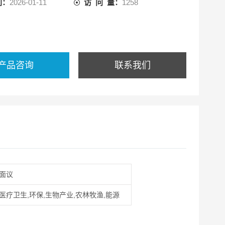
间：
2026-01-11
访 问 量：
1258
产品咨询
联系我们
面议
医疗卫生,环保,生物产业,农林牧渔,能源