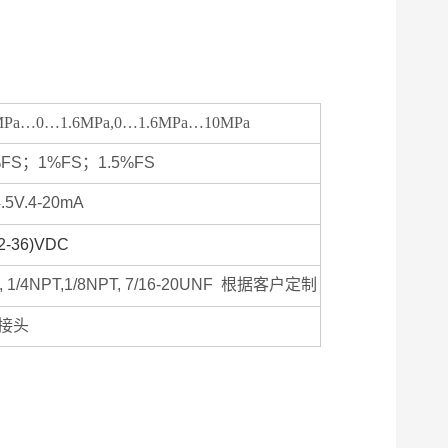
1MPa…0…1.6MPa,0…1.6MPa…10MPa
%FS；1%FS；1.5%FS
4.5V.4-20mA
2-36)VDC
4, 1/4NPT,1/8NPT, 7/16-20UNF 根据客户定制
接头