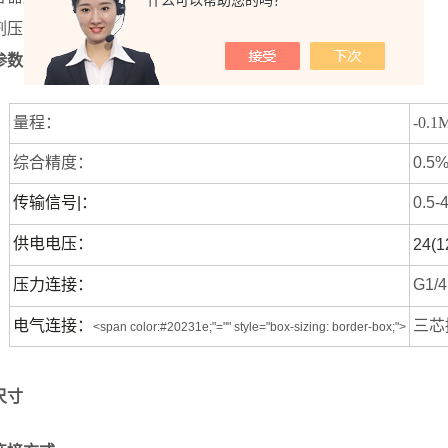
剂压力监测
参数
量程：
-0.
综合精度：
0.5
传输信号|：
0.5-
供电电压
：
24(1
压力连接
：
G1/
电气连接
：
三芯
<span color:#20231e;"="" style="box-sizing: border-box;">
尺寸