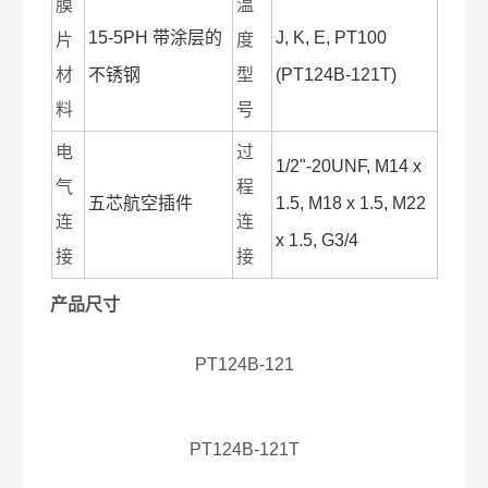
膜
温
15-5PH 带涂层的
J, K, E, PT100
片
度
材
不锈钢
型
(PT124B-121T)
料
号
电
过
1/2"-20UNF, M14 x
气
程
五芯航空插件
1.5, M18 x 1.5, M22
连
连
x 1.5, G3/4
接
接
产品尺寸
PT124B-121
PT124B-121T