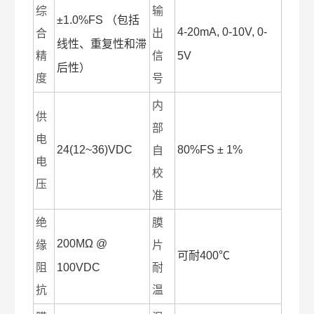
综
输
±1.0%FS （包括
4-20mA, 0-10V, 0-
合
出
线性、重复性和滞
精
信
5V
后性）
度
号
内
供
部
电
24(12~36)VDC
80%FS ± 1%
自
电
校
压
准
绝
膜
200MΩ @
缘
片
可耐400℃
阻
100VDC
耐
抗
温