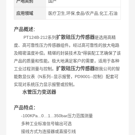
产地类别
国产
应用领域
医疗卫生,环保,食品/农产品,化工,石油
产品概述
：
扩散硅压力传感器
PT124B-212系列
是选用高精
度、高可靠性压力传感器组件。经过高可靠性的放大电路
及精密温度补偿。精堪的封装技术及*得装配工艺确保了该
产品的质量和性能。极大地满足客户的需要，适用于各种
扩散硅压力传感器
工业过程测量与控制。
跟我公司的智
能数显仪表（N系列--显示报警，PD9001--控制）配套可
实现对系统压力显示报警或控制。
水管压力变送器
产品特点：
-100KPa...0…1...350bar压力范围测量
多种工业标准信号输出可选
接线方式为连接器或直接引线