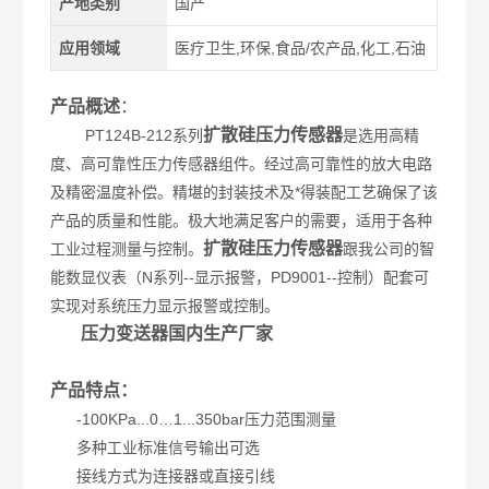
产地类别
国产
应用领域
医疗卫生,环保,食品/农产品,化工,石油
产品概述
：
扩散硅压力传感器
PT124B-212系列
是选用高精
度、高可靠性压力传感器组件。经过高可靠性的放大电路
及精密温度补偿。精堪的封装技术及*得装配工艺确保了该
产品的质量和性能。极大地满足客户的需要，适用于各种
扩散硅压力传感器
工业过程测量与控制。
跟我公司的智
能数显仪表（N系列--显示报警，PD9001--控制）配套可
实现对系统压力显示报警或控制。
压力变送器国内生产厂家
产品特点：
-100KPa...0…1...350bar压力范围测量
多种工业标准信号输出可选
接线方式为连接器或直接引线