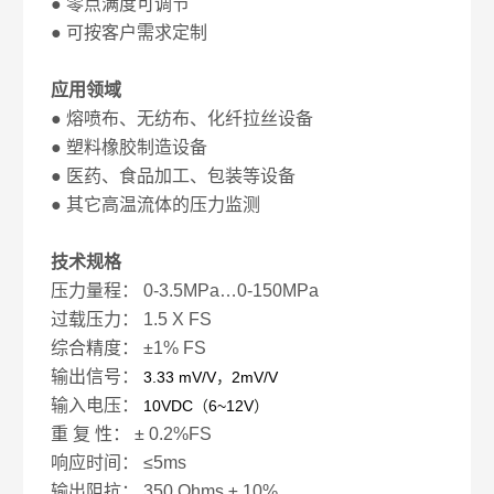
● 零点满度可调节
● 可按客户需求定制
应用领域
● 熔喷布、无纺布、化纤拉丝设备
● 塑料橡胶制造设备
● 医药、食品加工、包装等设备
● 其它高温流体的压力监测
技术规格
压力量程： 0-3.5MPa…0-150MPa
过载压力： 1.5 X FS
综合精度： ±1% FS
输出信号：
3.33 mV/V
，
2mV/V
输入电压：
10VDC
（
6~12V
）
重 复 性： ± 0.2%FS
响应时间： ≤5ms
输出阻抗： 350 Ohms ± 10%