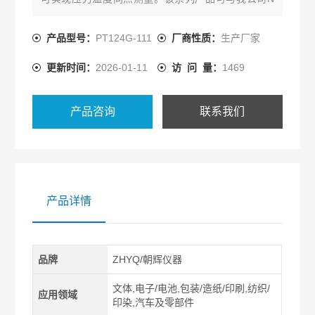
系列，G系列智能数字压力仪表及国内外同类控制仪
表配套使用。PVC板材挤出机压力传感器
产品型号：
PT124G-111
厂商性质：
生产厂家
更新时间：
2026-01-11
访 问 量：
1469
产品咨询
联系我们
产品详情
品牌
ZHYQ/朝辉仪器
文体,电子/电池,包装/造纸/印刷,纺织/
应用领域
印染,汽车及零部件