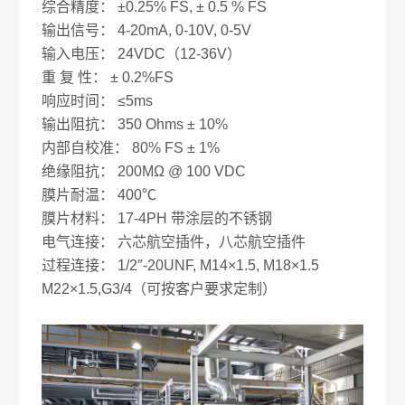
综合精度： ±0.25% FS, ± 0.5 % FS
输出信号： 4-20mA, 0-10V, 0-5V
输入电压： 24VDC（12-36V）
重 复 性： ± 0.2%FS
响应时间： ≤5ms
输出阻抗： 350 Ohms ± 10%
内部自校准： 80% FS ± 1%
绝缘阻抗： 200MΩ @ 100 VDC
膜片耐温： 400℃
膜片材料： 17-4PH 带涂层的不锈钢
电气连接： 六芯航空插件，八芯航空插件
过程连接： 1/2″-20UNF, M14×1.5, M18×1.5
M22×1.5,G3/4（可按客户要求定制）