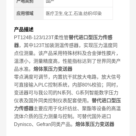
产地类别
国产
应用领域
医疗卫生,化工,石油,纺织/印染
产品描述
PT124B-123/123T柔性管
替代进口型压力传感
器
，其中123T加装测温传感器，实现压力温度同
点位测量。该产品采用特殊材料及合金弹性膜片，
温漂小，测量精度高，性能指标达到了世界同类产
品水准。
熔体泵压力变送器
零点满度可调节，内置抗干扰放大电路，放大信号
可直接输入PLC控制系统，内部80%校验；同时，
变送器可与我公司的N系列、G系列智能数字压力
仪表及国外同类控制仪表配套使用。
替代进口型压
力传感器
主要应用于化纤纺丝、聚酯等设备的高温
流体介质的压力测量与控制。可替代国外进口
Dynisco、Gefran同类产品。
熔体泵压力变送器