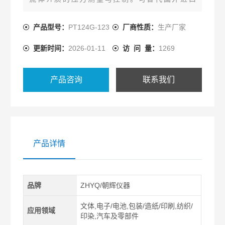
Dynisco、Gefran同类产品。熔体泵高温熔体压力传
感器
产品型号：
PT124G-123
厂商性质：
生产厂家
更新时间：
2026-01-11
访 问 量：
1269
产品咨询
联系我们
产品详情
品牌
ZHYQ/朝辉仪器
文体,电子/电池,包装/造纸/印刷,纺织/
应用领域
印染,汽车及零部件