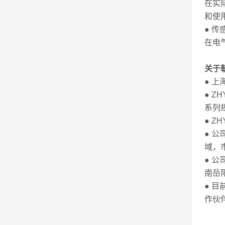
在实
和使
● 
在电
关于
● 
● 
系列
● Z
● 
域，
● 
南岳
● 
作伙