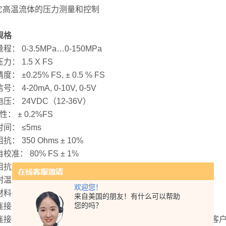
其它高温流体的压力测量和控制
规格
程： 0-3.5MPa…0-150MPa
载压力： 1.5 X FS
： ±0.25% FS, ± 0.5 % FS
： 4-20mA, 0-10V, 0-5V
压： 24VDC（12-36V）
性： ± 0.2%FS
间： ≤5ms
抗： 350 Ohms ± 10%
校准： 80% FS ± 1%
抗： 200MΩ @ 100 VDC
温： 400℃
欢迎您！
料： 17-4PH 带涂层的不锈钢
来自美国的朋友！有什么可以帮助
您的吗？
连接： 六芯航空插件，八芯航空插件
： 1/2″-20UNF, M14×1.5, M18×1.5 M22×1.5,G3/4（