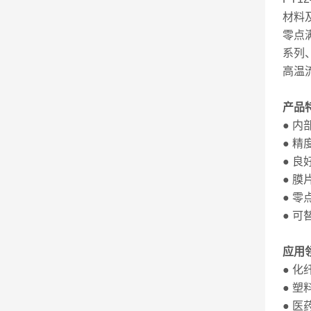
材料
零点
系列
高温流
产品
● 内
● 精
● 
● 膜
● 
● 
应用
● 
● 
● 