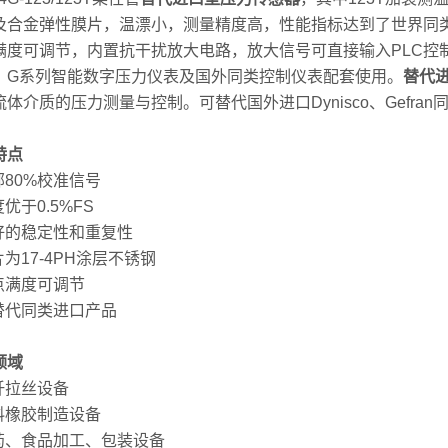
及合金弹性膜片，温漂小，测量精度高，性能指标达到了世界同
满度可调节，内置抗干扰放大电路，放大信号可直接输入PLC控
、G系列智能数字压力仪表及国外同类控制仪表配套使用。
替代
体介质的压力测量与控制。可替代国外进口Dynisco、Gefran
特点
部80%校准信号
度优于0.5%FS
良好的稳定性和重复性
片为17-4PH涂层不锈钢
零点满度可调节
可替代同类进口产品
领域
化纤拉丝设备
塑料橡胶制造设备
医药、食品加工、包装设备