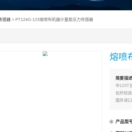
传感器
> PT124G-123熔喷布机器计量泵压力传感器
熔喷
简要描
中123
化纤纺丝
国外进口
器
产品型