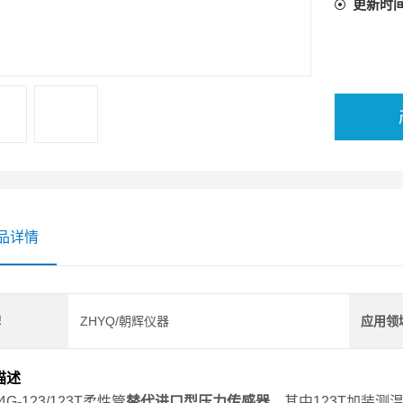
更新时
品详情
牌
ZHYQ/朝辉仪器
应用领
描述
4G-123/123T柔性管
替代进口型压力传感器
，其中123T加装