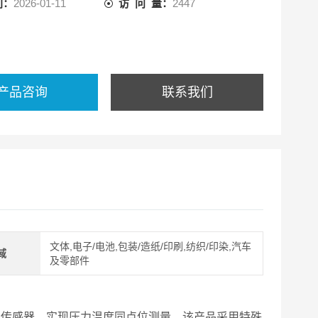
间：
2026-01-11
访 问 量：
2447
产品咨询
联系我们
文体,电子/电池,包装/造纸/印刷,纺织/印染,汽车
域
及零部件
测温传感器，实现压力温度同点位测量。该产品采用特殊