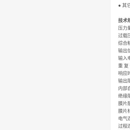
● 
技术
压力量
过
综合精度
输出信号
输入电
重 复 
响应时
输出阻
内部自
绝缘阻
膜片耐
膜片材
电气
过程连接