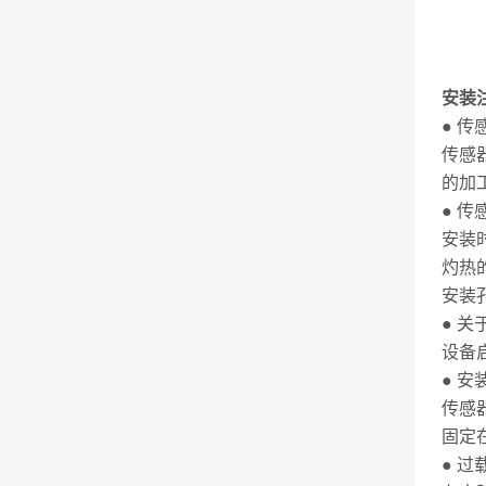
安装
● 
传感
的加
● 
安装
灼热
安装
● 关
设备
● 安
传感
固定
● 过