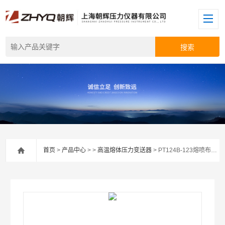
首页
>
产品中心
> >
高温熔体压力变送器
> PT124B-123熔喷布设备挤出机压力变送器