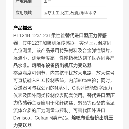
产地类别
国产
应用领域
医疗卫生,化工,石油,纺织/印染
产品描述
PT124B-123/123T柔性管
替代进口型压力传感
器
，其中123T加装测温传感器，实现压力温度同
点位测量。该产品采用特殊材料及合金弹性膜片，
温漂小，测量精度高，性能指标达到了世界同类产
品水准。
熔喷布设备挤出机压力变送器
零点满度可调节，内置抗干扰放大电路，放大信号
可直接输入PLC控制系统，内部80%校验；同时，
变送器可与我公司的N系列、G系列智能数字压力
仪表及国外同类控制仪表配套使用。
替代进口型压
力传感器
主要应用于化纤纺丝、聚酯等设备的高温
流体介质的压力测量与控制。可替代国外进口
Dynisco、Gefran同类产品。
熔喷布设备挤出机压
力变送器